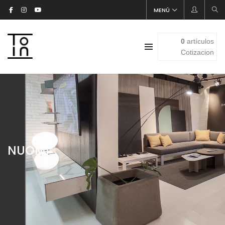
MENÚ
0
artículos
Cotizacion
NUOMI