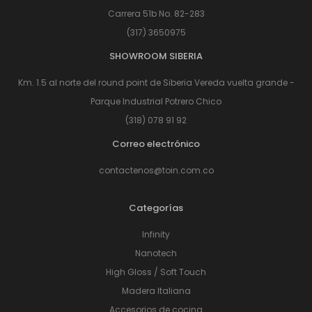
Carrera 51b No. 82-283
(317) 3650975
SHOWROOM SIBERIA
Km. 1.5 al norte del round point de Siberia Vereda vuelta grande -
Parque Industrial Potrero Chico
(318) 078 91 92
Correo electrónico
contactenos@toin.com.co
Categorías
Infinity
Nanotech
High Gloss / Soft Touch
Madera Italiana
Accesorios de cocina