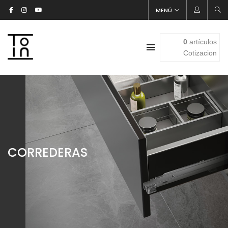
MENÚ
0
artículos
Cotizacion
CORREDERAS