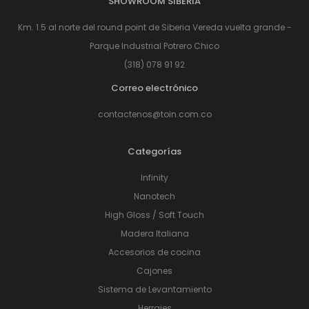
SHOWROOM SIBERIA
Km. 1.5 al norte del round point de Siberia Vereda vuelta grande -
Parque Industrial Potrero Chico
(318) 078 91 92
Correo electrónico
contactenos@toin.com.co
Categorías
Infinity
Nanotech
High Gloss / Soft Touch
Madera Italiana
Accesorios de cocina
Cajones
Sistema de Levantamiento
Herrajes