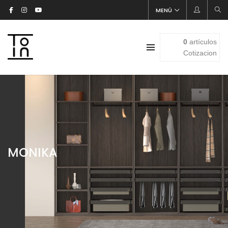
MENÚ
0
artículos
Cotizacion
MONIKA