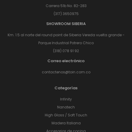
Carrera 51b No. 82-283
(317) 3650975
SHOWROOM SIBERIA
Km. 1.5 al norte del round point de Siberia Vereda vuelta grande -
Parque Industrial Potrero Chico
(318) 078 91 92
Correo electrónico
contactenos@toin.com.co
Categorías
Infinity
Nanotech
High Gloss / Soft Touch
Madera Italiana
Accesorios de cocina