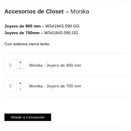
Accesorios de Closet –
Monika
Joyero de 900 mm –
WS4184S.090.GG
Joyero de 700mm –
WS4184S.090.GG
Con sistema cierre lento
Monika
Monika - Joyero de 900 mm
-
Joyero
de
Monika
900
Monika - Joyero de 700 mm
-
mm
Joyero
cantidad
de
700
mm
Añadir a Cotización
cantidad