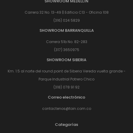
SHOWROOM MEDELLÍN
Carrera 32 No. 13-49 || Edificio C13 - Oficina 108
(316) 024 5829
SHOWROOM BARRANQUILLA
Carrera 51b No. 82-283
(317) 3650975
SHOWROOM SIBERIA
Km. 1.5 al norte del round point de Siberia Vereda vuelta grande -
Parque Industrial Potrero Chico
(318) 078 91 92
Correo electrónico
contactenos@toin.com.co
Categorías