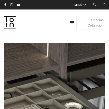
MENÚ
0
artículos
Cotizacion