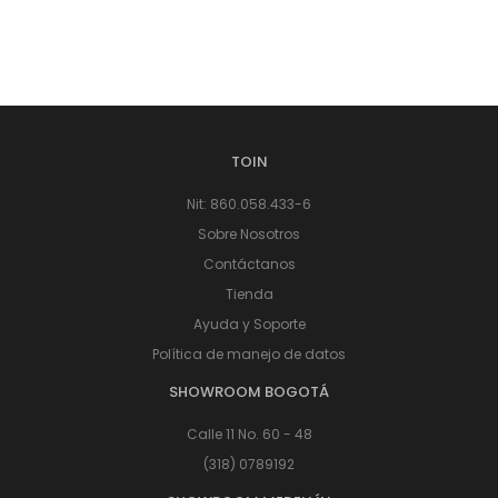
TOIN
Nit: 860.058.433-6
Sobre Nosotros
Contáctanos
Tienda
Ayuda y Soporte
Política de manejo de datos
SHOWROOM BOGOTÁ
Calle 11 No. 60 - 48
(318) 0789192