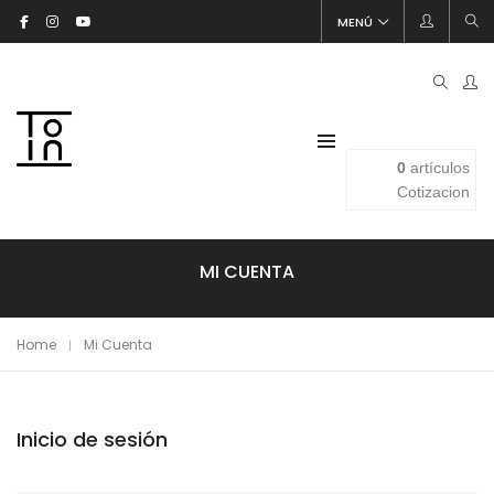
MENÚ
0
artículos
Cotizacion
MI CUENTA
Home
Mi Cuenta
Inicio de sesión