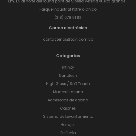
Km. 1.5 al norte del round point de Siberia Vereda vuelta grande -
Parque Industrial Potrero Chico
(318) 078 91 92
Correo electrónico
contactenos@toin.com.co
Categorías
Infinity
Nanotech
High Gloss / Soft Touch
Madera Italiana
Accesorios de cocina
Cajones
Sistema de Levantamiento
Herrajes
Perfilería