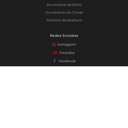
Accesorios de Baño
Accesorios de Closet
Sistema de Apertura
Redes Sociales
Instagram
Youtube
Facebook
Pinterest
SUSCRÍBASE
Registre o actualice sus datos
© 2026 TOIN.