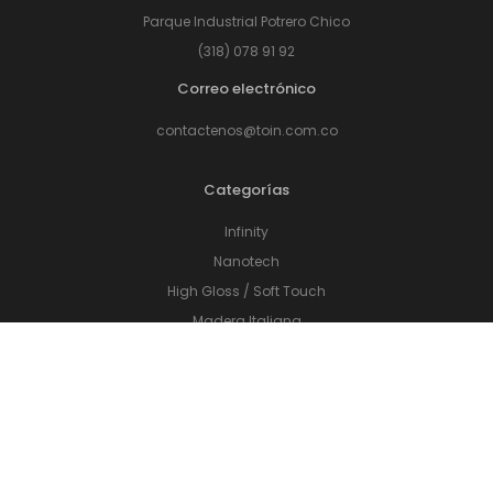
Parque Industrial Potrero Chico
(318) 078 91 92
Correo electrónico
contactenos@toin.com.co
Categorías
Infinity
Nanotech
High Gloss / Soft Touch
Madera Italiana
Accesorios de cocina
Cajones
Sistema de Levantamiento
Herrajes
Perfilería