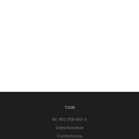
TOIN
Nit: 860.058.433-6
Sobre Nosotros
Contáctanos