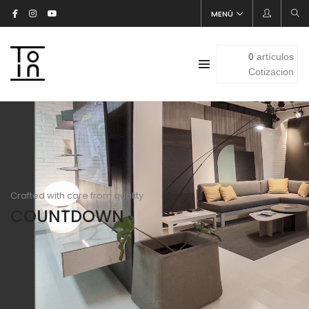
MENÚ
0
artículos
Cotizacion
Crafted with care from quality
COUNTDOWN