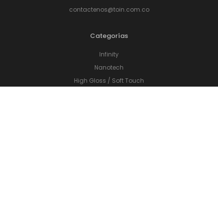
contactenos@toin.com.co
Categorías
Infinity
Nanotech
High Gloss / Soft Touch
Madera Italiana
Accesorios de cocina
Cajones
Sistema de Levantamiento
Herrajes
Perfilería
Accesorios de Baño
Accesorios de Closet
Sistema de Apertura