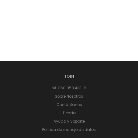
TOIN
Nit: 860.058.433-6
Sobre Nosotros
Contáctanos
Tienda
Ayuda y Soporte
Política de manejo de datos