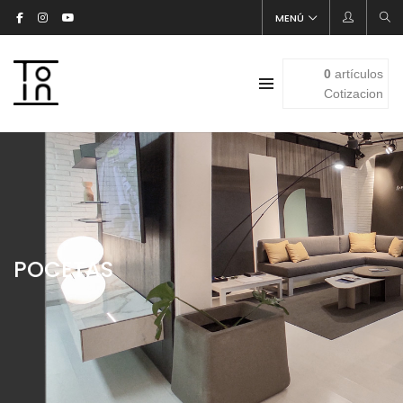
MENÚ
0
artículos
Cotizacion
POCETAS