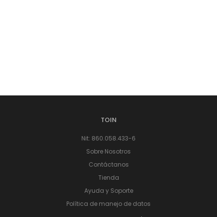
TOIN
Nit: 860.058.433-6
Sobre Nosotros
Contáctanos
Tienda
Ayuda y Soporte
Política de manejo de datos