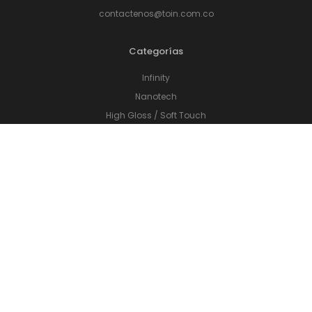
contactenos@toin.com.co
Categorías
Infinity
Nanotech
High Gloss / Soft Touch
Madera Italiana
Accesorios de cocina
Cajones
Sistema de Levantamiento
Herrajes
Perfilería
Accesorios de Baño
Accesorios de Closet
Sistema de Apertura