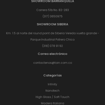
SHOWROOM BARRANQUILLA
Carrera 51b No. 82-283
(317) 3650975
SHOWROOM SIBERIA
Km. 1.5 al norte del round point de Siberia Vereda vuelta grande -
Parque Industrial Potrero Chico
(318) 078 91 92
Correo electrónico
contactenos@toin.com.co
Categorías
Infinity
Nanotech
High Gloss / Soft Touch
Madera Italiana