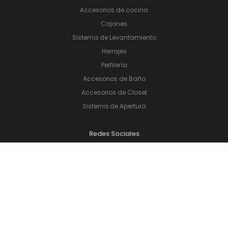
Accesorios de cocina
Cajones
Sistema de Levantamiento
Herrajes
Perfilería
Accesorios de Baño
Accesorios de Closet
Sistema de Apertura
Redes Sociales
Instagram
Youtube
Facebook
Pinterest
SUSCRÍBASE