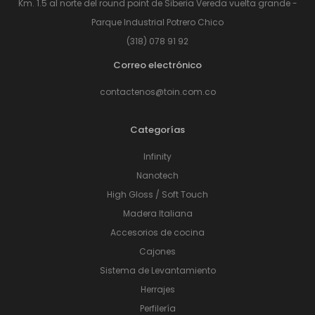
Km. 1.5 al norte del round point de Siberia Vereda vuelta grande -
Parque Industrial Potrero Chico
(318) 078 91 92
Correo electrónico
contactenos@toin.com.co
Categorías
Infinity
Nanotech
High Gloss / Soft Touch
Madera Italiana
Accesorios de cocina
Cajones
Sistema de Levantamiento
Herrajes
Perfilería