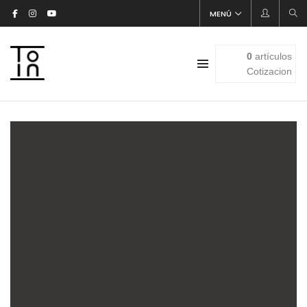
MENÚ
0
artículos
Cotizacion