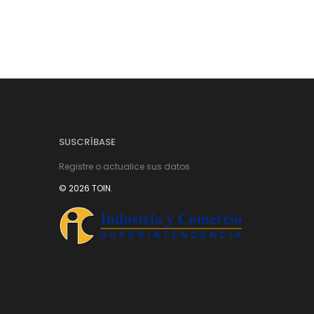
SUSCRÍBASE
Registre o actualice sus datos
© 2026 TOIN.
istemas de Movimiento
mge