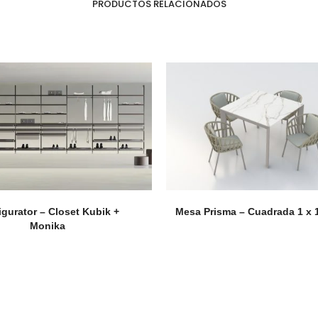
PRODUCTOS RELACIONADOS
gurator – Closet Kubik +
Mesa Prisma – Cuadrada 1 x 
Cajones
He
Monika
Magic Box Black Series
Bi
Magic Box
Co
Magic Box - Interior
Co
Magic Box - Led
Ma
Magic Box - Vidrio