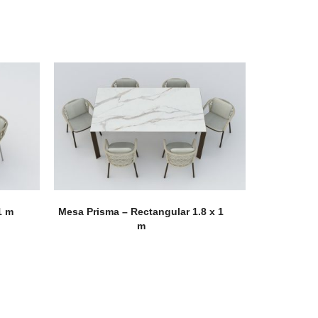
1 m
Mesa Prisma – Rectangular 1.8 x 1
rrajes
m
sagras
lgadores de Gabinete
rrederas
nijas