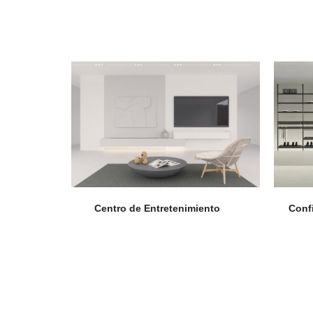
Centro de Entretenimiento
Confi
Accesorios de Cocina
Mona
Lina
Nuomi
Wire Cromado
Lavaplatos