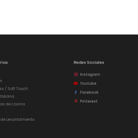
Organizadores de HPL
Cubierteros
rías
Redes Sociales
Instagram
h
Youtube
ss / Soft Touch
Facebook
taliana
Pinterest
ios de cocina
Sistemas de Levantamiento
S
Brazos Hidráulicos
O
 de Levantamiento
Evolift
Keel