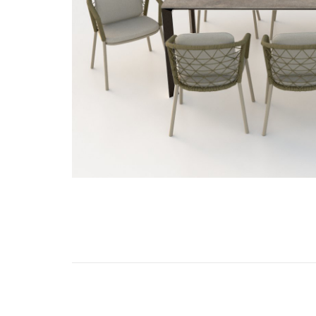
Piedra Sinterizada - Infinity
Nanotech
Brillante
Mate
Metal
MicroWave
Acanalados MDF