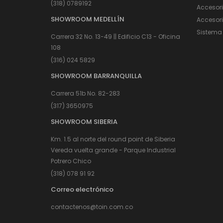
(318) 0789192
Accesorios
Accesor
Colgadores
SHOWROOM MEDELLÍN
Accesori
Espejos
Sistema 
Carrera 32 No. 13-49 || Edificio C13 - Oficina
108
(316) 024 5829
SHOWROOM BARRANQUILLA
Carrera 51b No. 82-283
(317) 3650975
SHOWROOM SIBERIA
Km. 1.5 al norte del round point de Siberia
Vereda vuelta grande - Parque Industrial
Potrero Chico
(318) 078 91 92
Sistema de Apertura
Correo electrónico
contactenos@toin.com.co