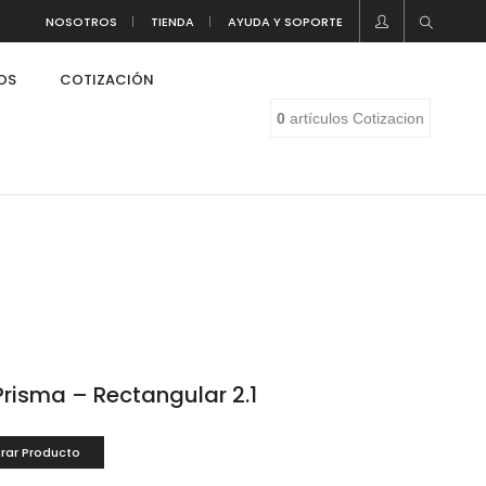
NOSOTROS
TIENDA
AYUDA Y SOPORTE
LOS
COTIZACIÓN
0
artículos
Cotizacion
risma – Rectangular 2.1
rar Producto
eaf