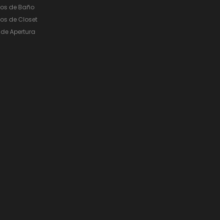
ios de Baño
os de Closet
de Apertura
Perfilería
E
Estrepaños
Manijas