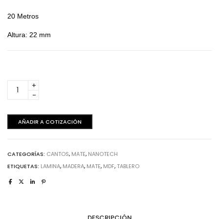
20 Metros
Altura: 22 mm
Verde
Metal
Nanotech
-
AÑADIR A COTIZACIÓN
Canto
20
metros
CATEGORÍAS:
CANTOS
,
MATE
,
NANOTECH
cantidad
ETIQUETAS:
LAMINA
,
MADERA
,
MATE
,
MDF
,
TABLERO
DESCRIPCIÓN