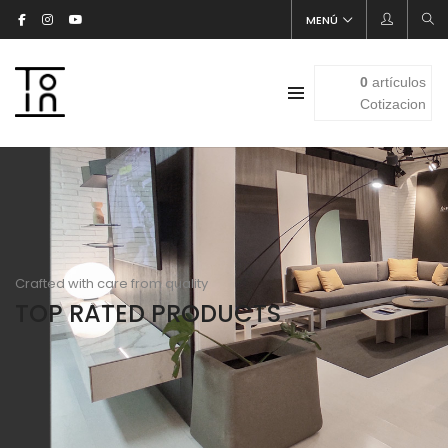
MENÚ
0
artículos
Cotizacion
Crafted with care from quality
TOP RATED PRODUCTS