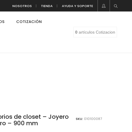
NOSOTROS
TIENDA
AYUDA Y SOPORTE
LOS
COTIZACIÓN
0
artículos
Cotizacion
rios de closet – Joyero
SKU:
010100087
ero – 900 mm
eaf