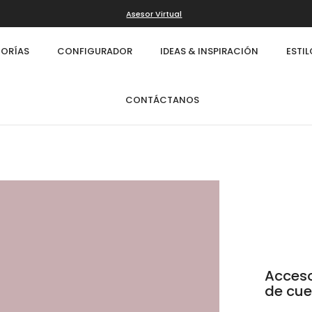
Asesor Virtual
ORÍAS
CONFIGURADOR
IDEAS & INSPIRACIÓN
ESTI
CONTÁCTANOS
Acceso
de cu
Infinity
Cl