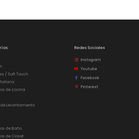
Puertas o Frentes
Zócalos
Fachada - Revestimiento
rías
Redes Sociales
Instagram
h
Youtube
ss / Soft Touch
Facebook
taliana
Pinterest
ios de cocina
 de Levantamiento
ios de Baño
os de Closet