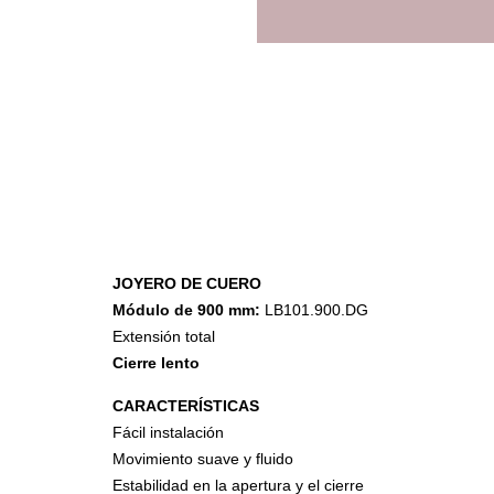
JOYERO DE CUERO
Módulo de 900 mm:
LB101.900.DG
Accesorios de Cocina
Extensión total
Cierre lento
Mona
Lina
CARACTERÍSTICAS
Nuomi
Fácil instalación
Wire Cromado
Movimiento suave y fluido
Lavaplatos
Estabilidad en la apertura y el cierre