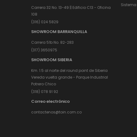
Sistema 
Carrera 32 No. 13-49 || Edificio C13 - Oficina
108
(316) 024 5829
SHOWROOM BARRANQUILLA
Carrera 51b No. 82-283
(317) 3650975
SHOWROOM SIBERIA
Km. 1.5 al norte del round point de Siberia
Vereda vuelta grande - Parque Industrial
Potrero Chico
(318) 078 91 92
Correo electrónico
contactenos@toin.com.co