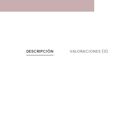
DESCRIPCIÓN
VALORACIONES (0)
Cajones
He
Magic Box Black Series
Bi
Magic Box
Co
Magic Box - Interior
Co
Magic Box - Led
Ma
Magic Box - Vidrio