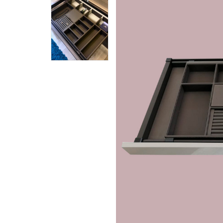
Piedra Sinterizada - Infinity
Nanotech
Brillante
Mate
Metal
MicroWave
Acanalados MDF