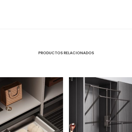
Organizadores de HPL
Cubierteros
PRODUCTOS RELACIONADOS
Sistemas de Levantamiento
S
Brazos Hidráulicos
O
Evolift
Keel