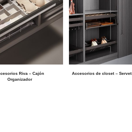
cesorios Riva – Cajón
Accesorios de closet – Servet
Organizador
Perfilería
E
Estrepaños
Manijas