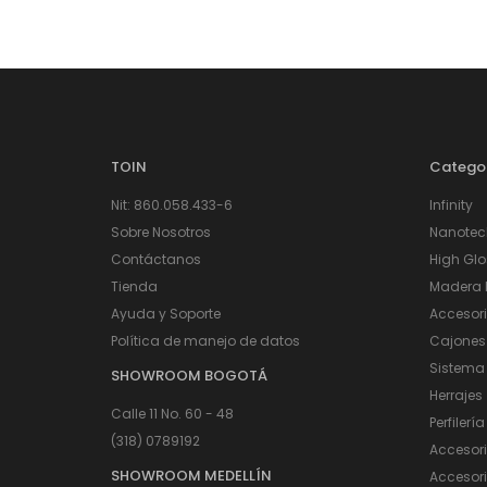
TOIN
Catego
Nit: 860.058.433-6
Infinity
Sobre Nosotros
Nanotec
Contáctanos
High Glo
Tienda
Madera I
Ayuda y Soporte
Accesor
Política de manejo de datos
Cajones
Sistema
SHOWROOM BOGOTÁ
Herrajes
Calle 11 No. 60 - 48
Perfilería
(318) 0789192
Accesor
SHOWROOM MEDELLÍN
Accesori