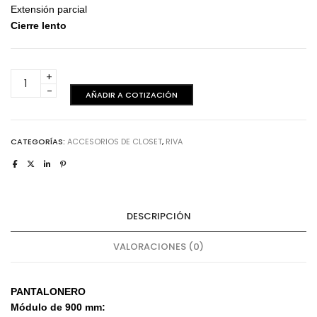
Extensión parcial
Cierre lento
Accesorios
Riva
AÑADIR A COTIZACIÓN
-
Pantalonero
-
CATEGORÍAS:
ACCESORIOS DE CLOSET
,
RIVA
900
mm
cantidad
DESCRIPCIÓN
VALORACIONES (0)
PANTALONERO
Módulo de 900 mm: