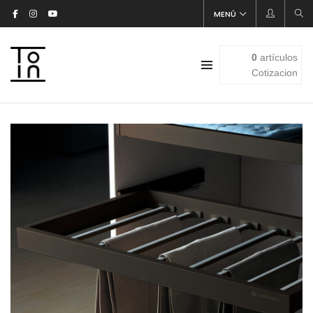
MENÚ
0
artículos
Cotizacion