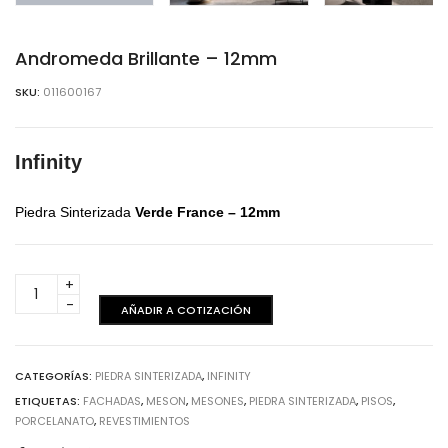
Andromeda Brillante – 12mm
SKU:
011600167
Infinity
Piedra Sinterizada
Verde France
– 12mm
Andromeda
Brillante
AÑADIR A COTIZACIÓN
-
12mm
cantidad
CATEGORÍAS:
PIEDRA SINTERIZADA
,
INFINITY
ETIQUETAS:
FACHADAS
,
MESON
,
MESONES
,
PIEDRA SINTERIZADA
,
PISOS
,
PORCELANATO
,
REVESTIMIENTOS