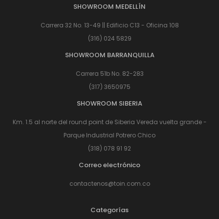
SHOWROOM MEDELLÍN
Carrera 32 No. 13-49 || Edificio C13 - Oficina 108
(316) 024 5829
SHOWROOM BARRANQUILLA
Carrera 51b No. 82-283
(317) 3650975
SHOWROOM SIBERIA
Km. 1.5 al norte del round point de Siberia Vereda vuelta grande -
Parque Industrial Potrero Chico
(318) 078 91 92
Correo electrónico
contactenos@toin.com.co
Categorías