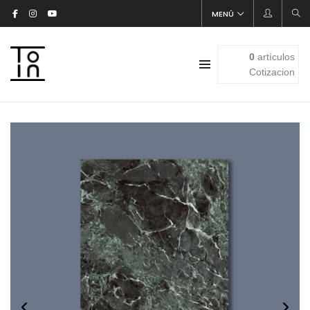
MENÚ
0
artículos
Cotizacion