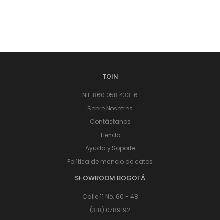
TOIN
Nit: 860.058.433-6
Sobre Nosotros
Contáctanos
Tienda
Ayuda y Soporte
Política de manejo de datos
SHOWROOM BOGOTÁ
Calle 11 No. 60 - 48
(318) 0789192