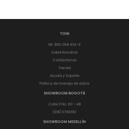
TOIN
Nit: 860.058.433-6
Sobre Nosotros
Contáctanos
Tienda
Ayuda y Soporte
Política de manejo de datos
SHOWROOM BOGOTÁ
Calle 11 No. 60 - 48
(318) 0789192
SHOWROOM MEDELLÍN