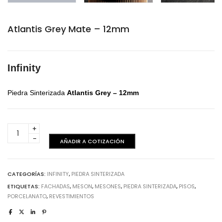
Atlantis Grey Mate – 12mm
Infinity
Piedra Sinterizada
Atlantis Grey – 12mm
Atlantis
Grey
AÑADIR A COTIZACIÓN
Mate
-
12mm
CATEGORÍAS:
INFINITY
,
PIEDRA SINTERIZADA
cantidad
ETIQUETAS:
FACHADAS
,
MESON
,
MESONES
,
PIEDRA SINTERIZADA
,
PISOS
,
PORCELANATO
,
REVESTIMIENTOS