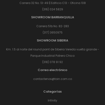
Carrera 32 No. 13-49 || Edificio C13 - Oficina 108
(316) 024 5829
SHOWROOM BARRANQUILLA
Carrera 51b No. 82-283
(317) 3650975
SHOWROOM SIBERIA
Km. 1.5 al norte del round point de Siberia Vereda vuelta grande -
Parque Industrial Potrero Chico
(318) 078 91 92
Correo electrónico
contactenos@toin.com.co
Categorías
Infinity