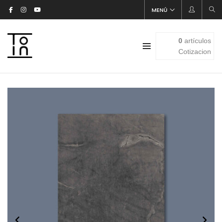
MENÚ
0
artículos
Cotizacion