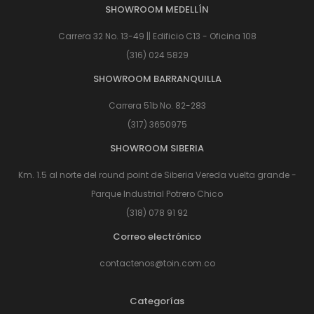
SHOWROOM MEDELLÍN
Carrera 32 No. 13-49 || Edificio C13 - Oficina 108
(316) 024 5829
SHOWROOM BARRANQUILLA
Carrera 51b No. 82-283
(317) 3650975
SHOWROOM SIBERIA
Km. 1.5 al norte del round point de Siberia Vereda vuelta grande -
Parque Industrial Potrero Chico
(318) 078 91 92
Correo electrónico
contactenos@toin.com.co
Categorías