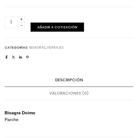
Bisagra
-
AÑADIR A COTIZACIÓN
Doimo
Parche
cantidad
CATEGORÍAS:
BISAGRAS
,
HERRAJES
DESCRIPCIÓN
VALORACIONES (0)
Bisagra Doimo
Parche