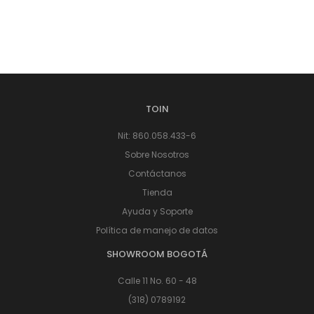
TOIN
Nit: 860.058.433-6
Sobre Nosotros
Contáctanos
Tienda
Ayuda y Soporte
Política de manejo de datos
SHOWROOM BOGOTÁ
Calle 11 No. 60 - 48
(318) 0789192