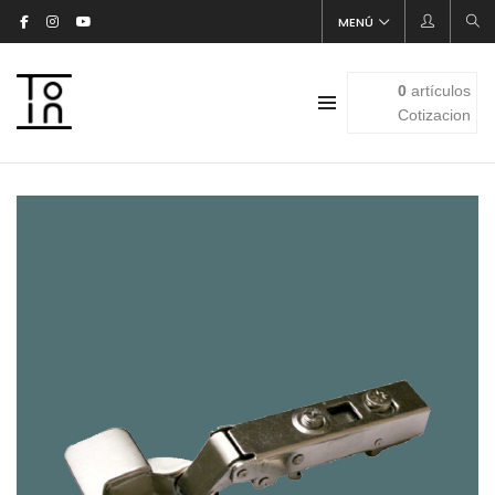
MENÚ
0
artículos
Cotizacion