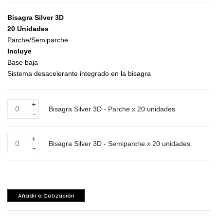
Bisagra Silver 3D
20 Unidades
Parche/Semiparche
Incluye
Base baja
Sistema desacelerante integrado en la bisagra
Bisagra
Bisagra Silver 3D - Parche x 20 unidades
Silver
3D
-
Bisagra
Parche
Bisagra Silver 3D - Semiparche x 20 unidades
Silver
x
3D
20
-
unidades
Semiparche
cantidad
x
Añadir a Cotización
20
unidades