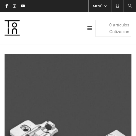
MENÚ
0
artículos
Cotizacion