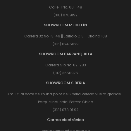
Calle 11 No. 60 - 48
(318) 0789192
SHOWROOM MEDELLÍN
Carrera 32 No. 13-49 || Edificio C13 - Oficina 108
(316) 024 5829
SHOWROOM BARRANQUILLA
Carrera 51b No. 82-283
(317) 3650975
SHOWROOM SIBERIA
Km. 1.5 al norte del round point de Siberia Vereda vuelta grande -
Parque Industrial Potrero Chico
(318) 078 91 92
Correo electrónico
contactenos@toin.com.co