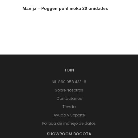
Manija – Poggen pohl moka 20 unidades
TOIN
Nit: 860.058.433-6
Sobre Nosotros
Contáctanos
Tienda
Ayuda y Soporte
Política de manejo de datos
SHOWROOM BOGOTÁ