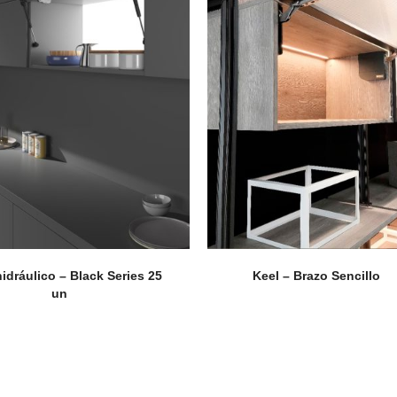
idráulico – Black Series 25
Keel – Brazo Sencillo
un
Perfilería
E
Estrepaños
Manijas