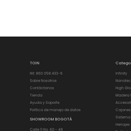
TOIN
Catego
Nit: 860.058.433-6
Infinity
Sobre Nosotros
Nanotec
Contáctanos
High Glo
Tienda
Madera I
Ayuda y Soporte
Accesor
Política de manejo de datos
Cajones
Sistema
SHOWROOM BOGOTÁ
Herrajes
Calle 11 No. 60 - 48