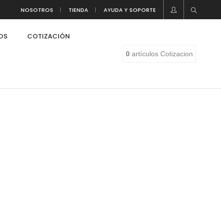
NOSOTROS
TIENDA
AYUDA Y SOPORTE
LOS
COTIZACIÓN
0
artículos
Cotizacion
eaf