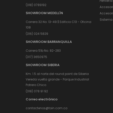
Perfilería
(318) 0789192
Accesor
SHOWROOM MEDELLÍN
Accesori
Sistema 
Carrera 32 No. 13-49 || Edificio C13 - Oficina
108
(316) 024 5829
SHOWROOM BARRANQUILLA
Carrera 51b No. 82-283
(317) 3650975
SHOWROOM SIBERIA
Km. 1.5 al norte del round point de Siberia
Vereda vuelta grande - Parque Industrial
Potrero Chico
(318) 078 91 92
Correo electrónico
contactenos@toin.com.co