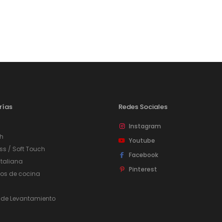
Puertas o Frentes
Zócalos
Fachada - Revestimiento
rías
Redes Sociales
Instagram
h
Youtube
ss / Soft Touch
Facebook
taliana
Pinterest
ios de cocina
 de Levantamiento