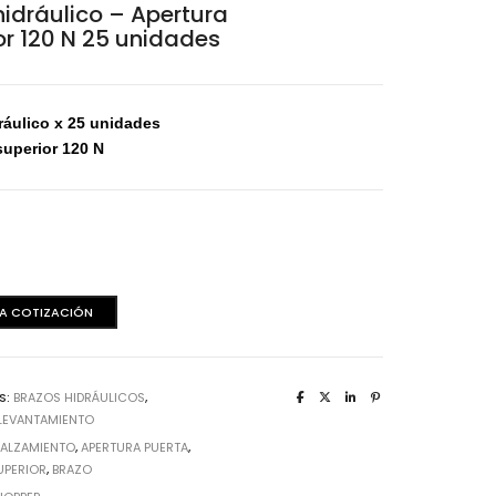
aminas Melaminicas
hidráulico – Apertura
or 120 N 25 unidades
ráulico x 25 unidades
superior 120 N
o
 A COTIZACIÓN
dera Italiana
aminas Melaminicas
S:
BRAZOS HIDRÁULICOS
,
 LEVANTAMIENTO
:
ALZAMIENTO
,
APERTURA PUERTA
,
UPERIOR
,
BRAZO