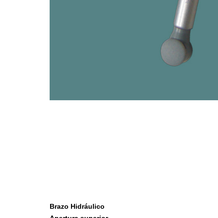
Accesorios de Cocina
Mona
Lina
Nuomi
Wire Cromado
Brazo Hidráulico
Lavaplatos