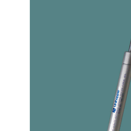
Piedra Sinterizada - Infinity
Nanotech
Brillante
Mate
Metal
MicroWave
Acanalados MDF