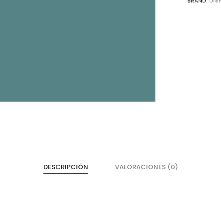
BRAND:
UNI
Cajones
He
Magic Box Black Series
Bi
DESCRIPCIÓN
VALORACIONES (0)
Magic Box
Co
Magic Box - Interior
Co
Magic Box - Led
Ma
Magic Box - Vidrio