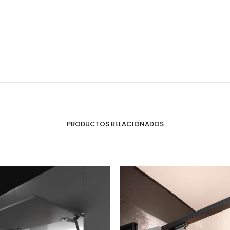
Organizadores de HPL
Cubierteros
PRODUCTOS RELACIONADOS
Sistemas de Levantamiento
S
Brazos Hidráulicos
O
Evolift
Keel