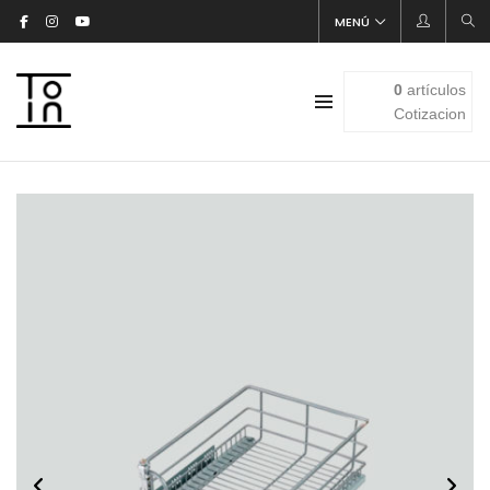
MENÚ
0
artículos
Cotizacion