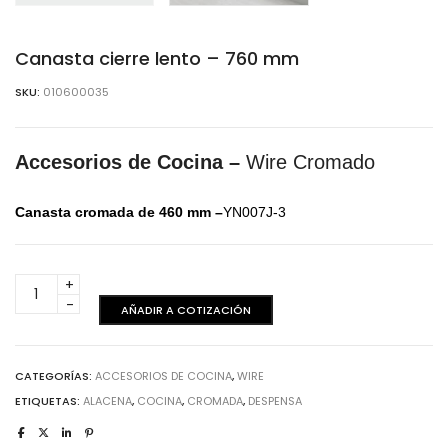
Canasta cierre lento – 760 mm
SKU:
010600035
Accesorios de Cocina –
Wire Cromado
Canasta cromada de 460 mm –
YN007J-3
Canasta
cierre
AÑADIR A COTIZACIÓN
lento
-
760
CATEGORÍAS:
ACCESORIOS DE COCINA
,
WIRE
mm
ETIQUETAS:
ALACENA
,
COCINA
,
CROMADA
,
DESPENSA
cantidad