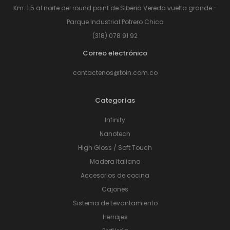
Km. 1.5 al norte del round point de Siberia Vereda vuelta grande -
Parque Industrial Potrero Chico
(318) 078 91 92
Correo electrónico
contactenos@toin.com.co
Categorías
Infinity
Nanotech
High Gloss / Soft Touch
Madera Italiana
Accesorios de cocina
Cajones
Sistema de Levantamiento
Herrajes