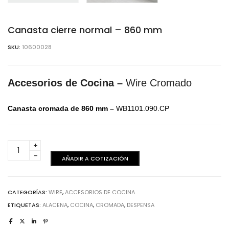
Canasta cierre normal – 860 mm
SKU:
10600028
Accesorios de Cocina –
Wire Cromado
Canasta cromada de 860 mm –
WB1101.090.CP
Canasta
cierre
AÑADIR A COTIZACIÓN
normal
-
860
CATEGORÍAS:
WIRE
,
ACCESORIOS DE COCINA
mm
ETIQUETAS:
ALACENA
,
COCINA
,
CROMADA
,
DESPENSA
cantidad