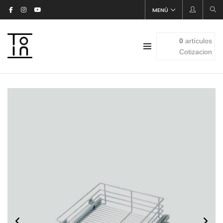
MENÚ
0
artículos
Cotizacion