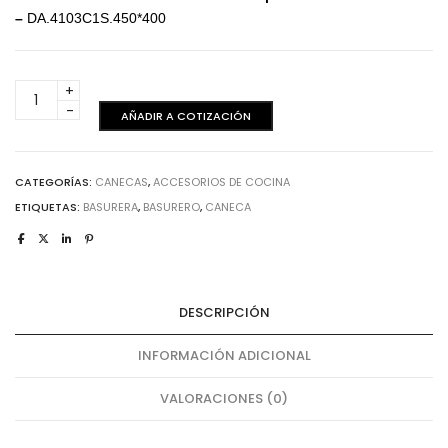
–
DA.4103C1S.450*400
Canecas
-
AÑADIR A COTIZACIÓN
Doble
h425mm
de
CATEGORÍAS:
CANECAS
,
ACCESORIOS DE COCINA
400
ETIQUETAS:
BASURERA
,
BASURERO
,
CANECA
mm
cantidad
DESCRIPCIÓN
INFORMACIÓN ADICIONAL
VALORACIONES (0)