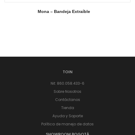
Mona – Bandeja Extraíble
TOIN
Nit: 860.058.433-6
Sobre Nosotros
Contáctanos
Tienda
Ayuda y Soporte
Política de manejo de datos
SHOWROOM BOGOTÁ