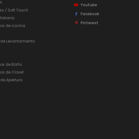
h
Youtube
ss / Soft Touch
Facebook
taliana
Pinterest
ios de cocina
 de Levantamiento
ios de Baño
os de Closet
de Apertura