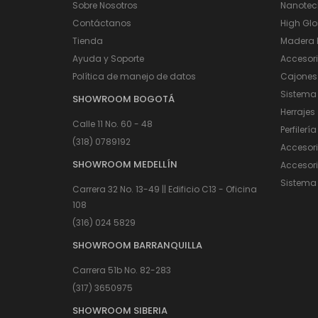
Sobre Nosotros
Nanotec
Contáctanos
High Glo
Tienda
Madera I
Ayuda y Soporte
Accesor
Política de manejo de datos
Cajones
Sistema
SHOWROOM BOGOTÁ
Herrajes
Calle 11 No. 60 - 48
Perfilería
(318) 0789192
Accesor
SHOWROOM MEDELLÍN
Accesori
Sistema 
Carrera 32 No. 13-49 || Edificio C13 - Oficina
108
(316) 024 5829
SHOWROOM BARRANQUILLA
Carrera 51b No. 82-283
(317) 3650975
SHOWROOM SIBERIA