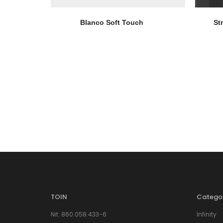
Blanco Soft Touch
St
TOIN
Catego
Nit: 860.058.433-6
Infinity