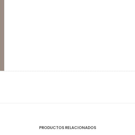
Perfilería
E
Estrepaños
PRODUCTOS RELACIONADOS
Manijas