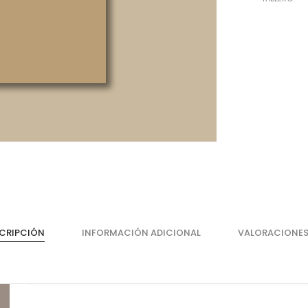
Cajones
He
Magic Box Black Series
Bi
CRIPCIÓN
INFORMACIÓN ADICIONAL
VALORACIONES
Magic Box
Co
Magic Box - Interior
Co
Magic Box - Led
Ma
Magic Box - Vidrio