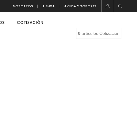
NOSOTROS
TIENDA
AYUDA Y SOPORTE
LOS
COTIZACIÓN
0
artículos
Cotizacion
eaf