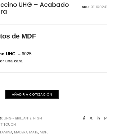
aminas Melaminicas
ccino UHG – Acabado
SKU:
011100241
ara
atos de MDF
ino UHG –
6025
or una cara
ino
AÑADIR A COTIZACIÓN
dera Italiana
o
aminas Melaminicas
S:
UHG - BRILLANTE
,
HIGH
FT TOUCH
:
LAMINA
,
MADERA
,
MATE
,
MDF
,