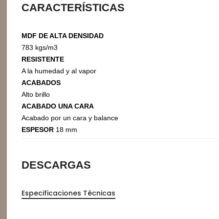
CARACTERÍSTICAS
Organizadores de HPL
Cubierteros
MDF DE ALTA DENSIDAD
783 kgs/m3
RESISTENTE
A la humedad y al vapor
ACABADOS
Alto brillo
ACABADO UNA CARA
Acabado por un cara y balance
ESPESOR
18 mm
DESCARGAS
Sistemas de Levantamiento
S
Brazos Hidráulicos
O
Especificaciones Técnicas
Evolift
Keel