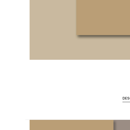
Accesorios de Cocina
Mona
DES
Lina
Nuomi
Wire Cromado
Lavaplatos