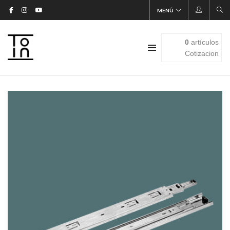
MENÚ
0
artículos
Cotizacion