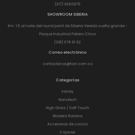
(317) 3650975
SHOWROOM SIBERIA
Km. 1.5 al norte del round point de Siberia Vereda vuelta grande -
Parque Industrial Potrero Chico
(318) 078 91 92
Correo electrónico
contactenos@toin.com.co
Categorías
Infinity
Nanotech
High Gloss / Soft Touch
Madera Italiana
Accesorios de cocina
Cajones