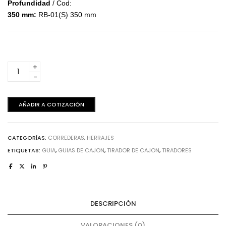
Profundidad
/ Cod:
350 mm:
RB-01(S) 350 mm
Corredera
extensión
-
Plateada
AÑADIR A COTIZACIÓN
350
mm
x
CATEGORÍAS:
CORREDERAS
,
HERRAJES
15
unidades
ETIQUETAS:
GUIA
,
GUIAS DE CAJON
,
TIRADOR DE CAJON
,
TIRADORES
cantidad
DESCRIPCIÓN
VALORACIONES (0)