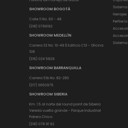
Sistema
SHOWROOM BOGOTÁ
Herrajes
Calle 11 No. 60 - 48
Perfilería
(318) 0789192
Accesor
SHOWROOM MEDELLÍN
Accesori
Sistema 
Carrera 32 No. 13-49 || Edificio C13 - Oficina
108
(316) 024 5829
SHOWROOM BARRANQUILLA
Carrera 51b No. 82-283
(317) 3650975
SHOWROOM SIBERIA
Km. 1.5 al norte del round point de Siberia
Vereda vuelta grande - Parque Industrial
Potrero Chico
(318) 078 91 92