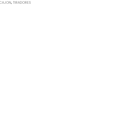
 CAJON
,
TIRADORES
rrajes
sagras
lgadores de Gabinete
rrederas
nijas