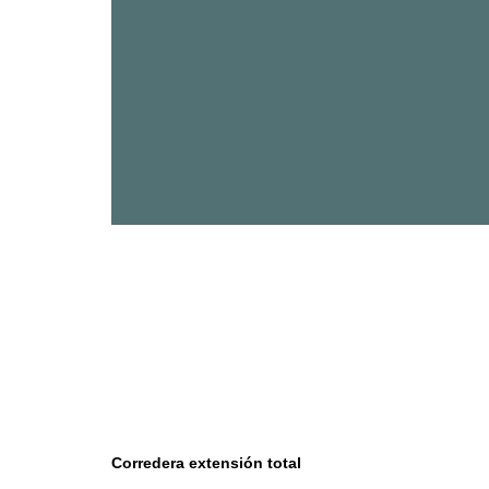
Accesorios de Cocina
Mona
Lina
Nuomi
Wire Cromado
Corredera e
xtensión total
Lavaplatos