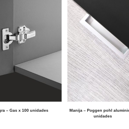
Perfilería
E
gra – Gas x 100 unidades
Manija – Poggen pohl alumini
Estrepaños
unidades
Manijas