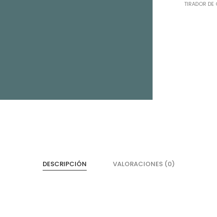
TIRADOR DE
Cajones
He
Magic Box Black Series
Bi
DESCRIPCIÓN
VALORACIONES (0)
Magic Box
Co
Magic Box - Interior
Co
Magic Box - Led
Ma
Magic Box - Vidrio