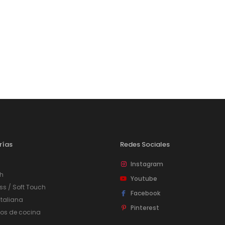
Puertas o Frentes
Zócalos
Fachada - Revestimiento
rías
Redes Sociales
Instagram
h
Youtube
ss / Soft Touch
Facebook
taliana
Pinterest
ios de cocina