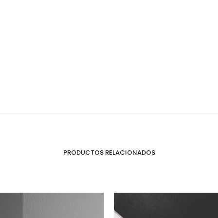
Organizadores de HPL
Cubierteros
PRODUCTOS RELACIONADOS
Sistemas de Levantamiento
S
Brazos Hidráulicos
O
Evolift
Keel