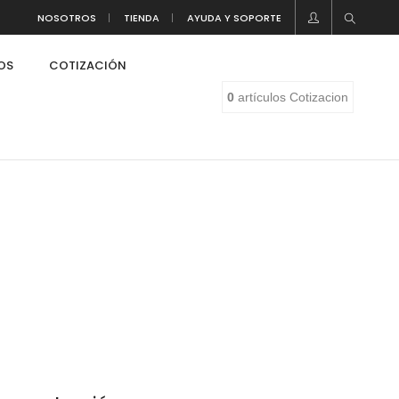
NOSOTROS
TIENDA
AYUDA Y SOPORTE
LOS
COTIZACIÓN
0
artículos
Cotizacion
eaf