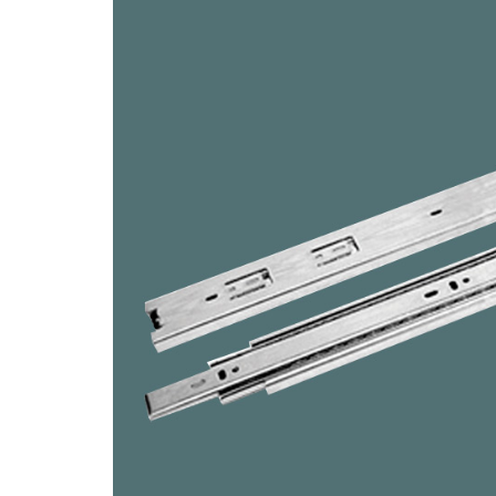
Piedra Sinterizada - Infinity
Nanotech
Brillante
Mate
Metal
MicroWave
Acanalados MDF