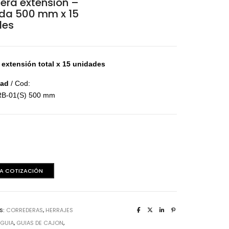
era extensión –
aminas Melaminicas
da 500 mm x 15
des
 e
xtensión total x 15 unidades
dad
/ Cod:
B-01(S) 500 mm
a
n
dera Italiana
 A COTIZACIÓN
aminas Melaminicas
S:
CORREDERAS
,
HERRAJES
:
GUIA
,
GUIAS DE CAJON
,