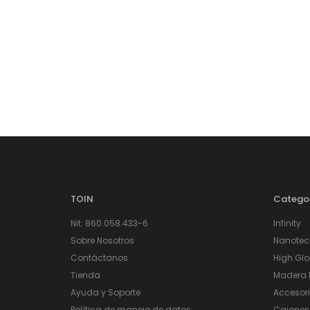
TOIN
Catego
Nit: 860.058.433-6
Infinity
Sobre Nosotros
Nanotec
Contáctanos
High Glo
Tienda
Madera I
Ayuda y Soporte
Accesor
Política de manejo de datos
Cajones