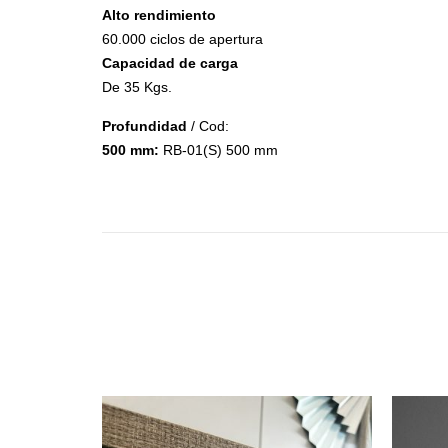
Alto rendimiento
Steel
60.000 ciclos de apertura
Canecas
Capacidad de carga
De 35 Kgs.
Profundidad
/ Cod:
500 mm:
RB-01(S) 500 mm
Accesorios de Closet
Accesorios Monika
Accesorios Riva
Accesorios Deslizables