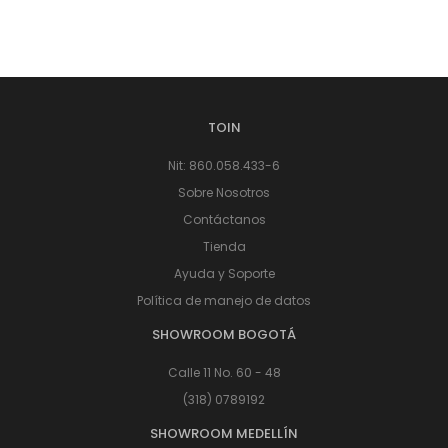
TOIN
Nit: 860.058.433-6
Sobre Nosotros
Contáctanos
Tienda
Ayuda y Soporte
Política de manejo de datos
SHOWROOM BOGOTÁ
Calle 11 No. 60 - 48
(318) 0789192
SHOWROOM MEDELLÍN