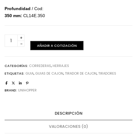
Profundidad
/ Cod:
350 mm:
CL14E.350
Corredera
invisible
AÑADIR A COTIZACIÓN
-
Push
350
CATEGORÍAS:
CORREDERAS
,
HERRAJES
mm
ETIQUETAS:
GUIA
,
GUIAS DE CAJON
,
TIRADOR DE CAJON
,
TIRADORES
cantidad
BRAND:
UNIHOPPER
DESCRIPCIÓN
VALORACIONES (0)