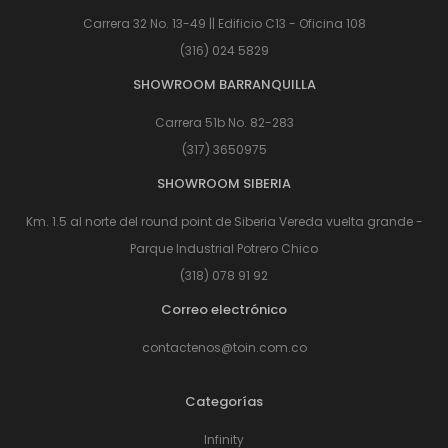
Carrera 32 No. 13-49 || Edificio C13 - Oficina 108
(316) 024 5829
SHOWROOM BARRANQUILLA
Carrera 51b No. 82-283
(317) 3650975
SHOWROOM SIBERIA
Km. 1.5 al norte del round point de Siberia Vereda vuelta grande -
Parque Industrial Potrero Chico
(318) 078 91 92
Correo electrónico
contactenos@toin.com.co
Categorías
Infinity