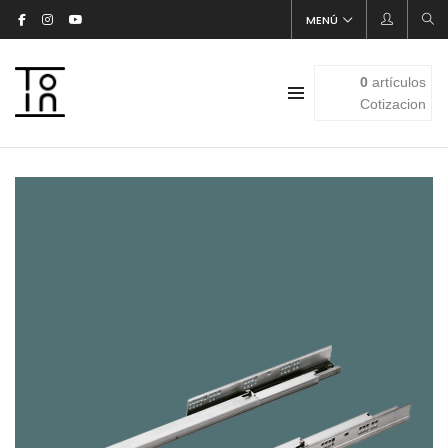
MENÚ
0
artículos
Cotizacion