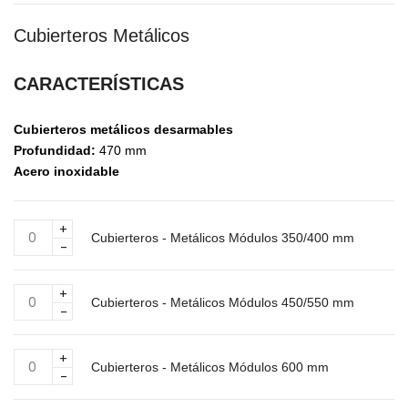
Cubierteros Metálicos
CARACTERÍSTICAS
Cubierteros metálicos desarmables
Profundidad:
470 mm
Acero inoxidable
Cubierteros
Cubierteros - Metálicos Módulos 350/400 mm
-
Metálicos
Módulos
Cubierteros
350/400
Cubierteros - Metálicos Módulos 450/550 mm
-
mm
Metálicos
cantidad
Módulos
Cubierteros
450/550
Cubierteros - Metálicos Módulos 600 mm
-
mm
Metálicos
cantidad