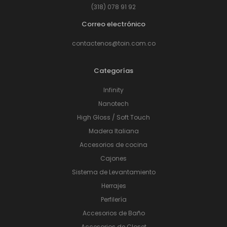
(318) 078 91 92
Correo electrónico
contactenos@toin.com.co
Categorías
Infinity
Nanotech
High Gloss / Soft Touch
Madera Italiana
Accesorios de cocina
Cajones
Sistema de Levantamiento
Herrajes
Perfilería
Accesorios de Baño
Accesorios de Closet