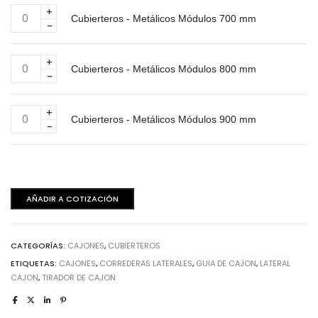
Módulos
Cubierteros
600
Cubierteros - Metálicos Módulos 700 mm
-
mm
Metálicos
cantidad
Módulos
Cubierteros
700
Cubierteros - Metálicos Módulos 800 mm
-
mm
Metálicos
cantidad
Módulos
Cubierteros
800
Cubierteros - Metálicos Módulos 900 mm
-
mm
Metálicos
cantidad
Módulos
900
mm
AÑADIR A COTIZACIÓN
cantidad
CATEGORÍAS:
CAJONES
,
CUBIERTEROS
ETIQUETAS:
CAJONES
,
CORREDERAS LATERALES
,
GUIA DE CAJON
,
LATERAL
CAJON
,
TIRADOR DE CAJON