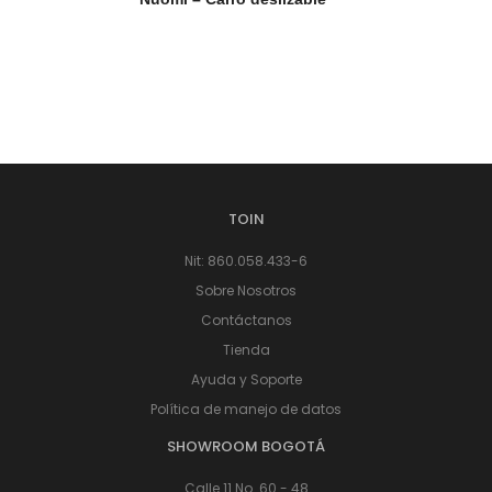
TOIN
Nit: 860.058.433-6
Sobre Nosotros
Contáctanos
Tienda
Ayuda y Soporte
Política de manejo de datos
SHOWROOM BOGOTÁ
Calle 11 No. 60 - 48