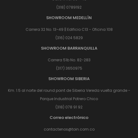
(318) 0789192
SHOWROOM MEDELLÍN
Carrera 32 No. 13-49 || Edificio C13 - Oficina 108
(316) 024 5829
SHOWROOM BARRANQUILLA
Carrera 51b No. 82-283
(317) 3650975
SHOWROOM SIBERIA
Km. 1.5 al norte del round point de Siberia Vereda vuelta grande -
Parque Industrial Potrero Chico
(318) 078 91 92
Correo electrónico
contactenos@toin.com.co