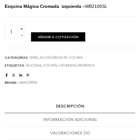
Esquina Mágica Cromada izquierda –
WB2106SL
Esquina
Mágica
AÑADIR A COTIZACIÓN
Cromada
-
Izquierda
CATEGORÍAS:
WIRE
,
ACCESORIOS DE COCINA
cantidad
ETIQUETAS:
ALACENA
,
COCINA
,
CROMADA
,
DESPENSA
BRAND:
UNIHOPPER
DESCRIPCIÓN
INFORMACIÓN ADICIONAL
VALORACIONES (0)