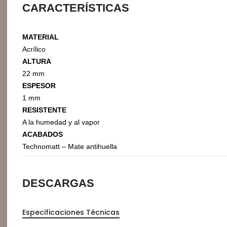
CARACTERÍSTICAS
Organizadores de HPL
Cubierteros
MATERIAL
Acrílico
ALTURA
22 mm
ESPESOR
1 mm
RESISTENTE
A la humedad y al vapor
ACABADOS
Technomatt – Mate antihuella
Sistemas de Levantamiento
S
DESCARGAS
Brazos Hidráulicos
O
Evolift
Especificaciones Técnicas
Keel