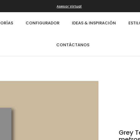
Asesor Virtual
ORÍAS
CONFIGURADOR
IDEAS & INSPIRACIÓN
ESTI
CONTÁCTANOS
Grey T
Infinity
Cl
metro