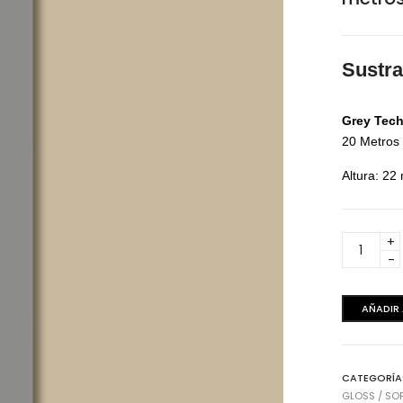
Piedra Sinterizada
L
Sustr
Grey Tec
20 Metros
Altura: 2
Grey
Technom
High Gloss / Soft Touch
Ma
-
Canto
Technomatt
L
AÑADIR
20
Mat - Soft Touch
metros
cantidad
UHG - Brillante
Stripes
CATEGORÍA
GLOSS / SO
Zócalos