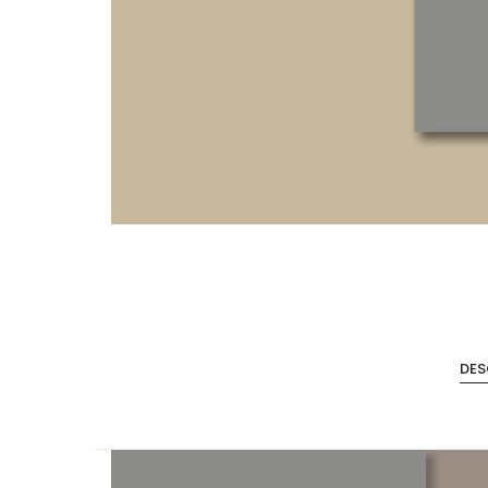
Accesorios de Cocina
Mona
DES
Lina
Nuomi
Wire Cromado
Lavaplatos