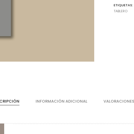
ETIQUETAS
TABLERO
Cajones
He
Magic Box Black Series
Bi
CRIPCIÓN
INFORMACIÓN ADICIONAL
VALORACIONES
Magic Box
Co
Magic Box - Interior
Co
Magic Box - Led
Ma
Magic Box - Vidrio