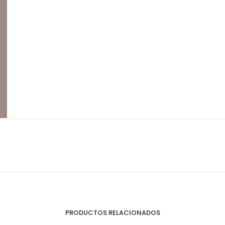
Perfilería
E
Estrepaños
PRODUCTOS RELACIONADOS
Manijas