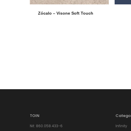
Zócalo – Visone Soft Touch
TOIN
Catego
Nit: 860.058.433-6
Infinity