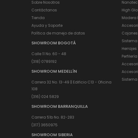
Sobre Nosotros
Nanotec
Contáctanos
High Glo
Tienda
Madera I
Ayuda y Soporte
Accesor
Política de manejo de datos
Cajones
Sistema
SHOWROOM BOGOTÁ
Herrajes
Calle 11 No. 60 - 48
Perfilería
(318) 0789192
Accesor
SHOWROOM MEDELLÍN
Accesori
Sistema 
Carrera 32 No. 13-49 || Edificio C13 - Oficina
108
(316) 024 5829
SHOWROOM BARRANQUILLA
Carrera 51b No. 82-283
(317) 3650975
SHOWROOM SIBERIA