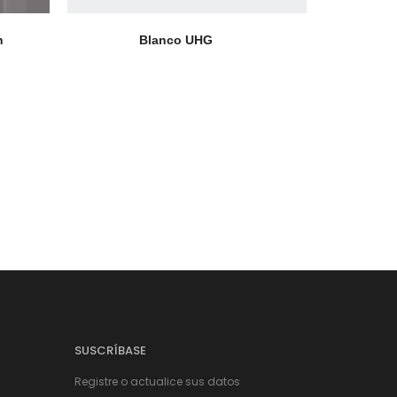
h
Blanco UHG
SUSCRÍBASE
Registre o actualice sus datos