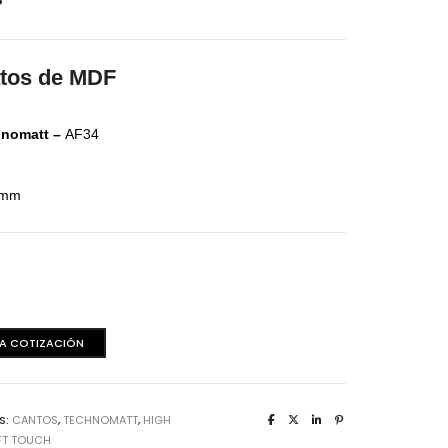
aminas Melaminicas
atos de MDF
hnomatt –
AF34
2 mm
att
dera Italiana
aminas Melaminicas
 A COTIZACIÓN
S:
CANTOS
,
TECHNOMATT
,
HIGH
FT TOUCH