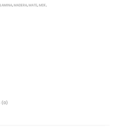
:
LAMINA
,
MADERA
,
MATE
,
MDF
,
rrajes
sagras
 (0)
lgadores de Gabinete
rrederas
nijas