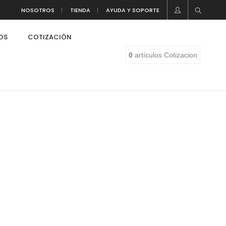
NOSOTROS
TIENDA
AYUDA Y SOPORTE
LOS
COTIZACIÓN
0
artículos
Cotizacion
eaf