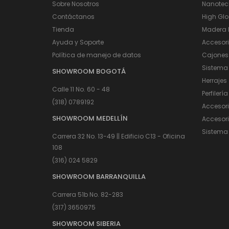
Sobre Nosotros
Nanotec
Contáctanos
High Glo
Tienda
Madera I
Ayuda y Soporte
Accesor
Política de manejo de datos
Cajones
Sistema
SHOWROOM BOGOTÁ
Herrajes
Calle 11 No. 60 - 48
Perfilería
(318) 0789192
Accesor
SHOWROOM MEDELLÍN
Accesori
Sistema 
Carrera 32 No. 13-49 || Edificio C13 - Oficina
108
(316) 024 5829
SHOWROOM BARRANQUILLA
Carrera 51b No. 82-283
(317) 3650975
SHOWROOM SIBERIA