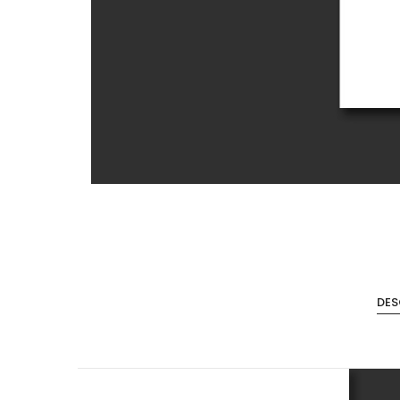
Accesorios de Cocina
Mona
DES
Lina
Nuomi
Wire Cromado
Lavaplatos