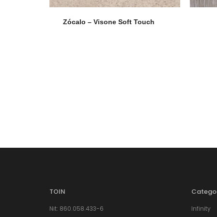
Zócalo – Visone Soft Touch
TOIN
Catego
Nit: 860.058.433-6
Infinity