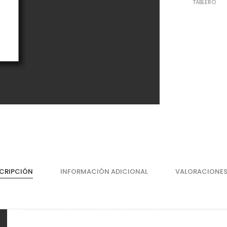
TABLERO
Cajones
He
Magic Box Black Series
Bi
CRIPCIÓN
INFORMACIÓN ADICIONAL
VALORACIONES
Magic Box
Co
Magic Box - Interior
Co
Magic Box - Led
Ma
Magic Box - Vidrio