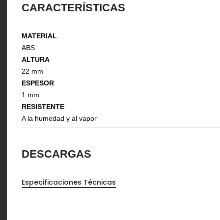
CARACTERÍSTICAS
Organizadores de HPL
Cubierteros
MATERIAL
ABS
ALTURA
22 mm
ESPESOR
1 mm
RESISTENTE
A la humedad y al vapor
DESCARGAS
Sistemas de Levantamiento
S
Especificaciones Técnicas
Brazos Hidráulicos
O
Evolift
Keel