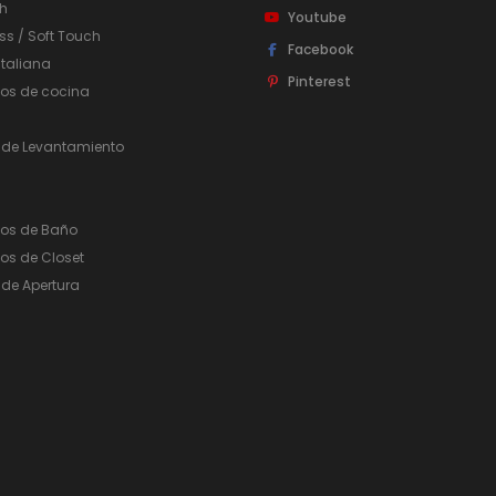
h
Youtube
ss / Soft Touch
Facebook
taliana
Pinterest
ios de cocina
 de Levantamiento
ios de Baño
os de Closet
de Apertura