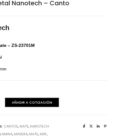
etal Nanotech – Canto
aminas Melaminicas
ech
ate – ZS-23701M
al
2 mm
dera Italiana
AÑADIR A COTIZACIÓN
aminas Melaminicas
h
S:
CANTOS
,
MATE
,
NANOTECH
:
LAMINA
,
MADERA
,
MATE
,
MDF
,