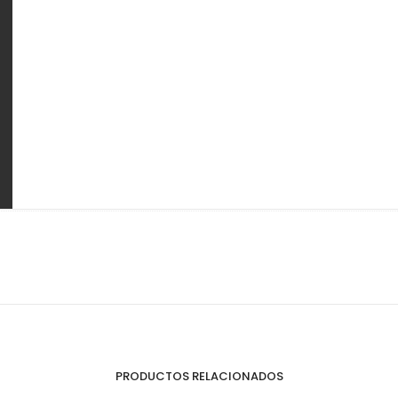
Perfilería
E
Estrepaños
PRODUCTOS RELACIONADOS
Manijas