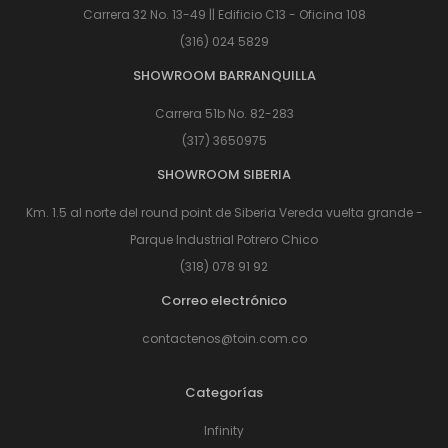
Carrera 32 No. 13-49 || Edificio C13 - Oficina 108
(316) 024 5829
SHOWROOM BARRANQUILLA
Carrera 51b No. 82-283
(317) 3650975
SHOWROOM SIBERIA
Km. 1.5 al norte del round point de Siberia Vereda vuelta grande -
Parque Industrial Potrero Chico
(318) 078 91 92
Correo electrónico
contactenos@toin.com.co
Categorías
Infinity