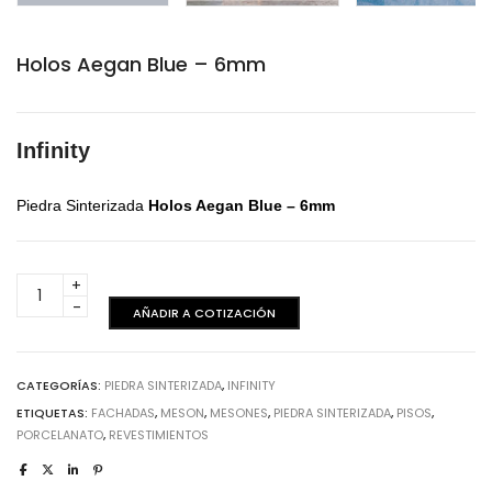
Holos Aegan Blue – 6mm
Infinity
Piedra Sinterizada
Holos Aegan Blue
– 6mm
Holos
Aegan
AÑADIR A COTIZACIÓN
Blue
-
6mm
CATEGORÍAS:
PIEDRA SINTERIZADA
,
INFINITY
cantidad
ETIQUETAS:
FACHADAS
,
MESON
,
MESONES
,
PIEDRA SINTERIZADA
,
PISOS
,
PORCELANATO
,
REVESTIMIENTOS