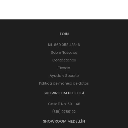
TOIN
Nit: 860.058.433-6
Sobre Nosotros
Contáctanos
Tienda
Ayuda y Soporte
Política de manejo de datos
SHOWROOM BOGOTÁ
Calle 11 No. 60 - 48
(318) 0789192
SHOWROOM MEDELLÍN