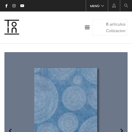
MENÚ
0
artículos
Cotizacion