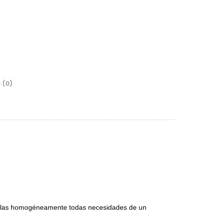
 (0)
rrajes
sagras
lgadores de Gabinete
rrederas
nijas
r las homogéneamente todas necesidades de un