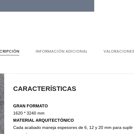
CRIPCIÓN
INFORMACIÓN ADICIONAL
VALORACIONES
CARACTERÍSTICAS
Cajones
He
Magic Box Black Series
Bi
GRAN FORMATO
Magic Box
Co
1620 * 3240 mm
Magic Box - Interior
Co
MATERIAL ARQUITECTÓNICO
Magic Box - Led
Ma
Cada acabado maneja espesores de 6, 12 y 20 mm para supli
Magic Box - Vidrio