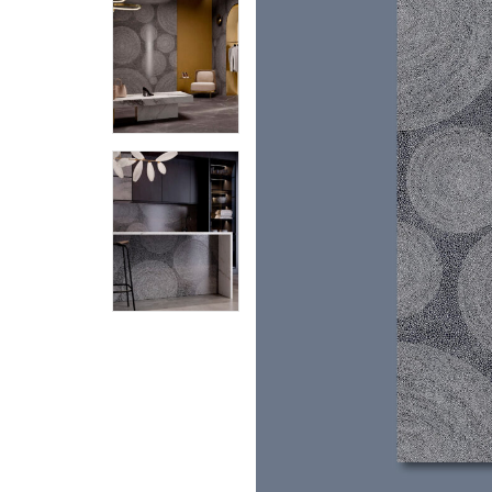
Piedra Sinterizada - Infinity
Nanotech
Brillante
Mate
Metal
MicroWave
Acanalados MDF