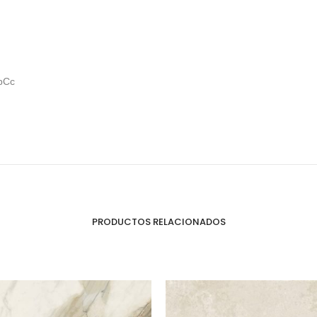
Puertas o Frentes
Zócalos
Fachada - Revestimiento
pCc
PRODUCTOS RELACIONADOS