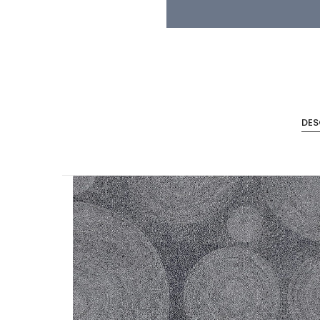
DES
Accesorios de Cocina
Mona
Lina
Nuomi
Wire Cromado
Lavaplatos