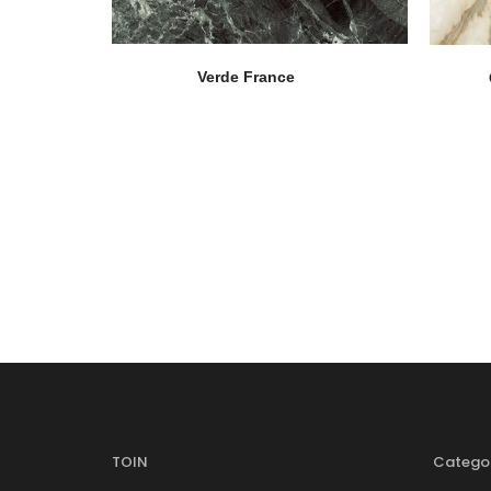
Verde France
TOIN
Catego