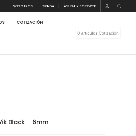
NOSOTROS
TIENDA
AYUDA Y SOPORTE
LOS
COTIZACIÓN
0
artículos
Cotizacion
Vik Black – 6mm
eaf