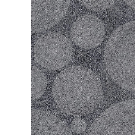
Steel
Canecas
Accesorios de Closet
Accesorios Monika
Accesorios Riva
Accesorios Deslizables