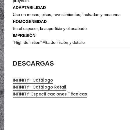
proyecto.
Organizadores de HPL
ADAPTABILIDAD
Cubierteros
Uso en mesas, pisos, revestimientos, fachadas y mesones
HOMOGENEIDAD
En el espesor, la superficie y el acabado
IMPRESIÓN
“High definition” Alta definición y detalle
DESCARGAS
INFINITY- Catálogo
INFINITY- Catálogo Retail
INFINITY-Especificaciones Técnicas
Sistemas de Levantamiento
S
Brazos Hidráulicos
O
Evolift
Keel