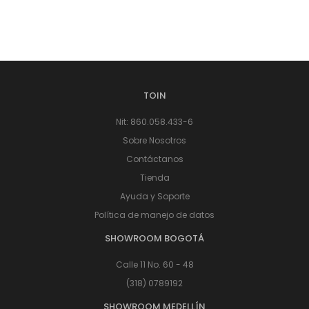
TOIN
Nit: 860.058.433-6
Sobre Nosotros
Contáctanos
Tienda
Ayuda y Soporte
Política de manejo de datos
SHOWROOM BOGOTÁ
Calle 11 No. 60 - 48
(318) 0789192
SHOWROOM MEDELLÍN