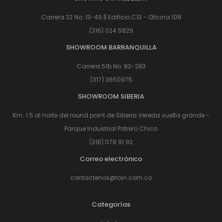
Carrera 32 No. 13-49 || Edificio C13 - Oficina 108
(316) 024 5829
SHOWROOM BARRANQUILLA
Carrera 51b No. 82-283
(317) 3650975
SHOWROOM SIBERIA
Km. 1.5 al norte del round point de Siberia Vereda vuelta grande -
Parque Industrial Potrero Chico
(318) 078 91 92
Correo electrónico
contactenos@toin.com.co
Categorías