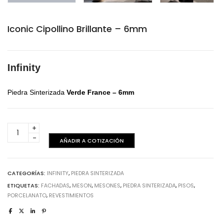
Iconic Cipollino Brillante – 6mm
Infinity
Piedra Sinterizada
Verde France
– 6mm
Iconic
Cipollino
AÑADIR A COTIZACIÓN
Brillante
-
6mm
CATEGORÍAS:
INFINITY
,
PIEDRA SINTERIZADA
cantidad
ETIQUETAS:
FACHADAS
,
MESON
,
MESONES
,
PIEDRA SINTERIZADA
,
PISOS
,
PORCELANATO
,
REVESTIMIENTOS