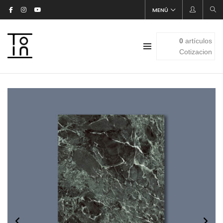
MENÚ
0
artículos
Cotizacion