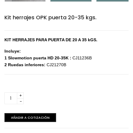
Kit herrajes OPK puerta 20-35 kgs.
KIT HERRAJES PARA PUERTA DE 20 A 35 kGS.
Incluye:
1 Slowmotion puerta HD
20-35K :
CJ11236B
2 Ruedas inferiores:
CJ21270B
Kit
herrajes
OPK
puerta
AÑADIR A COTIZACIÓN
20-
35
kgs.