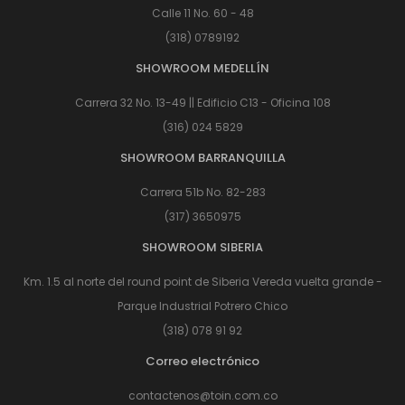
Calle 11 No. 60 - 48
(318) 0789192
SHOWROOM MEDELLÍN
Carrera 32 No. 13-49 || Edificio C13 - Oficina 108
(316) 024 5829
SHOWROOM BARRANQUILLA
Carrera 51b No. 82-283
(317) 3650975
SHOWROOM SIBERIA
Km. 1.5 al norte del round point de Siberia Vereda vuelta grande -
Parque Industrial Potrero Chico
(318) 078 91 92
Correo electrónico
contactenos@toin.com.co