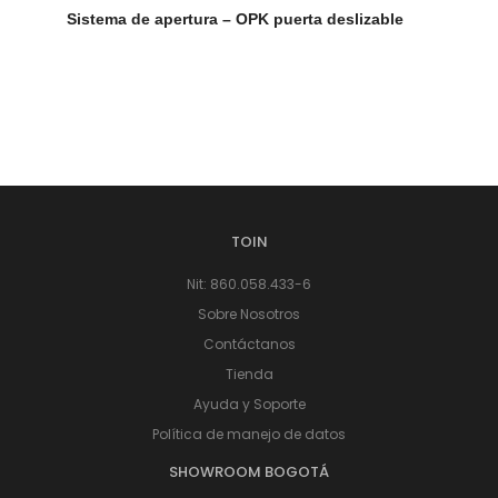
Sistema de apertura – OPK puerta deslizable
TOIN
Nit: 860.058.433-6
Sobre Nosotros
Contáctanos
Tienda
Ayuda y Soporte
Política de manejo de datos
SHOWROOM BOGOTÁ