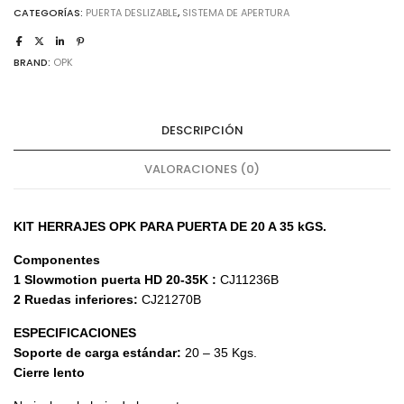
CATEGORÍAS:
PUERTA DESLIZABLE
,
SISTEMA DE APERTURA
cantidad
BRAND:
OPK
DESCRIPCIÓN
VALORACIONES (0)
KIT HERRAJES OPK PARA PUERTA DE 20 A 35 kGS.
Componentes
1 Slowmotion puerta HD
20-35K :
CJ11236B
2 Ruedas inferiores:
CJ21270B
ESPECIFICACIONES
Soporte de carga estándar:
20 – 35 Kgs.
Cierre lento