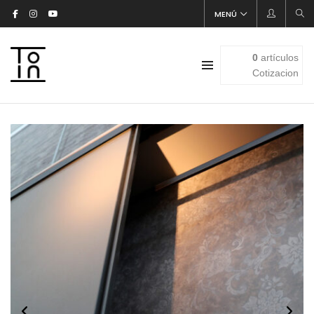
MENÚ
0
artículos
Cotizacion