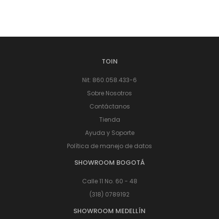
TOIN
Nit: 860.058.433-6
Sobre Nosotros
Contáctanos
Tienda
Ayuda y Soporte
Política de manejo de datos
SHOWROOM BOGOTÁ
Calle 11 No. 60 - 48
(318) 0789192
SHOWROOM MEDELLÍN