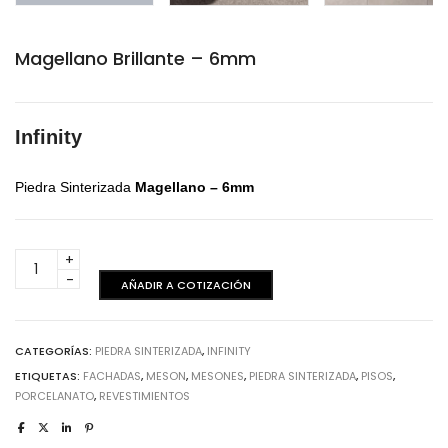
Magellano Brillante – 6mm
Infinity
Piedra Sinterizada
Magellano
– 6mm
Magellano
Brillante
AÑADIR A COTIZACIÓN
-
6mm
cantidad
CATEGORÍAS:
PIEDRA SINTERIZADA
,
INFINITY
ETIQUETAS:
FACHADAS
,
MESON
,
MESONES
,
PIEDRA SINTERIZADA
,
PISOS
,
PORCELANATO
,
REVESTIMIENTOS