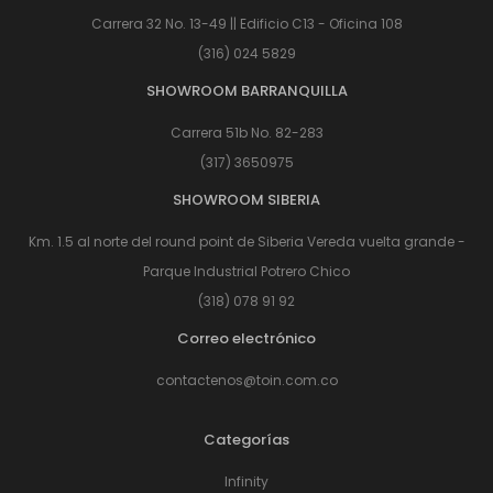
Carrera 32 No. 13-49 || Edificio C13 - Oficina 108
(316) 024 5829
SHOWROOM BARRANQUILLA
Carrera 51b No. 82-283
(317) 3650975
SHOWROOM SIBERIA
Km. 1.5 al norte del round point de Siberia Vereda vuelta grande -
Parque Industrial Potrero Chico
(318) 078 91 92
Correo electrónico
contactenos@toin.com.co
Categorías
Infinity