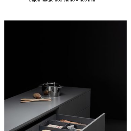
Cajón Magic box vidrio – h80 mm