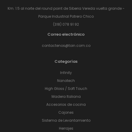
Km. 1.5 al norte del round point de Siberia Vereda vuelta grande -
Parque Industrial Potrero Chico
(318) 078 91 92
Correo electrónico
contactenos@toin.com.co
Categorías
Infinity
Nanotech
High Gloss / Soft Touch
Madera Italiana
Accesorios de cocina
Cajones
Sistema de Levantamiento
Herrajes