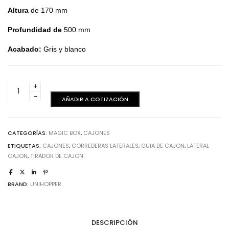
Altura
de 170 mm
Profundidad de
500 mm
Acabado:
Gris y blanco
Magic
box
AÑADIR A COTIZACIÓN
-
h170
mm
CATEGORÍAS:
MAGIC BOX
,
CAJONES
Prof.
ETIQUETAS:
CAJONES
,
CORREDERAS LATERALES
,
GUIA DE CAJON
,
LATERAL
500
CAJON
,
TIRADOR DE CAJON
mm
-
Blanco
BRAND:
UNIHOPPER
cantidad
DESCRIPCIÓN