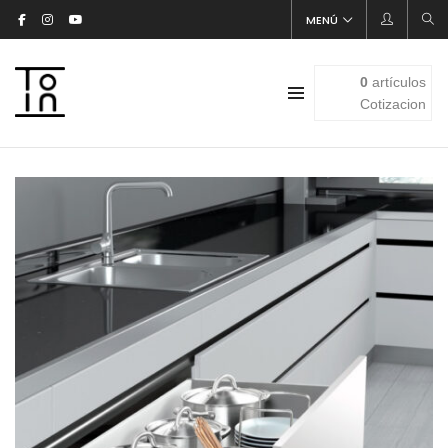
MENÚ
0
artículos
Cotizacion