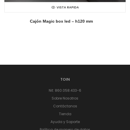
VISTA RAPIDA
Cajón Magic box led – h120 mm
TOIN
Nit: 860.058.433-6
Sobre Nosotros
Contáctanos
Tienda
Ayuda y Soporte
Política de manejo de datos