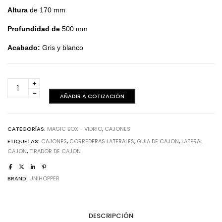
Altura
de 170 mm
Profundidad de
500 mm
Acabado:
Gris y blanco
Magic
box
AÑADIR A COTIZACIÓN
led
-
h170
CATEGORÍAS:
MAGIC BOX - VIDRIO
,
CAJONES
mm
ETIQUETAS:
CAJONES
,
CORREDERAS LATERALES
,
GUIA DE CAJON
,
LATERAL
-
CAJON
,
TIRADOR DE CAJON
Gris
cantidad
BRAND:
UNIHOPPER
DESCRIPCIÓN