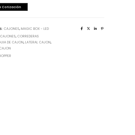
a Cotización
S:
CAJONES
,
MAGIC BOX - LED
:
CAJONES
,
CORREDERAS
UIA DE CAJON
,
LATERAL CAJON
,
 CAJON
HOPPER
rrajes
sagras
lgadores de Gabinete
rrederas
nijas