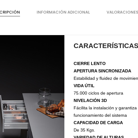
Organizadores de HPL
CRIPCIÓN
INFORMACIÓN ADICIONAL
VALORACIONES
Cubierteros
CARACTERÍSTICA
CIERRE LENTO
APERTURA SINCRONIZADA
Estabilidad y fluidez de movimie
VIDA ÚTIL
75.000 ciclos de apertura
NIVELACIÓN 3D
Sistemas de Levantamiento
S
Fácilita la instalación y garantiz
funcionamiento del sistema
Brazos Hidráulicos
O
CAPACIDAD DE CARGA
Evolift
De 35 Kgs.
Keel
VARIEDAD DE ALTURAS