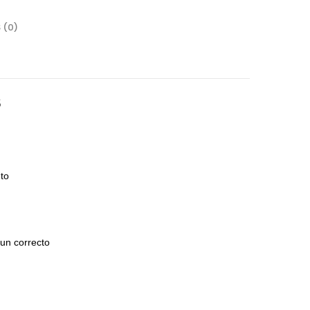
 (0)
S
nto
istemas de Movimiento
a un correcto
mge