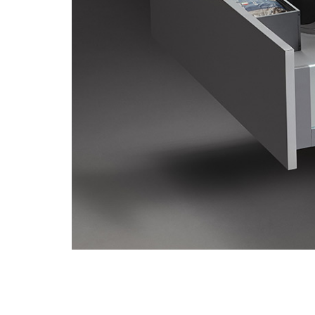
Accesorios de Cocina
Mona
Lina
Nuomi
Wire Cromado
Lavaplatos