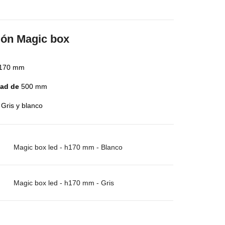
aminas Melaminicas
jón Magic box
 170 mm
dad de
500 mm
Gris y blanco
Magic box led - h170 mm - Blanco
dera Italiana
aminas Melaminicas
Magic box led - h170 mm - Gris