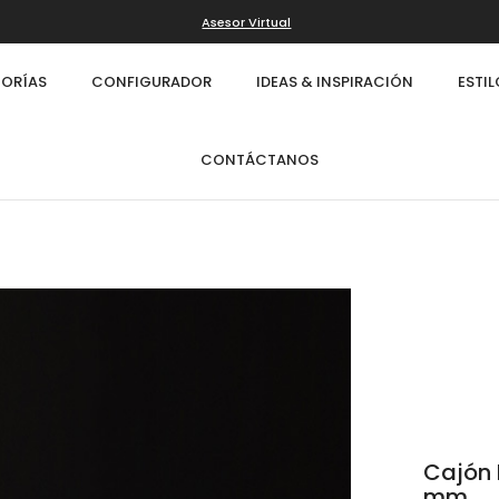
Asesor Virtual
ORÍAS
CONFIGURADOR
IDEAS & INSPIRACIÓN
ESTI
CONTÁCTANOS
Cajón 
Infinity
Cl
mm