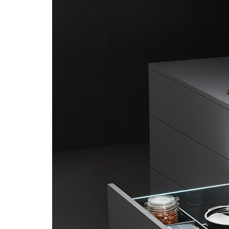
Piedra Sinterizada - Infinity
Nanotech
Brillante
Mate
Metal
MicroWave
Acanalados MDF