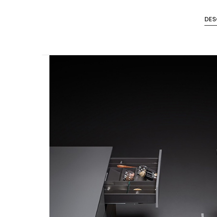
Steel
DES
Canecas
Accesorios de Closet
Accesorios Monika
Accesorios Riva
Accesorios Deslizables