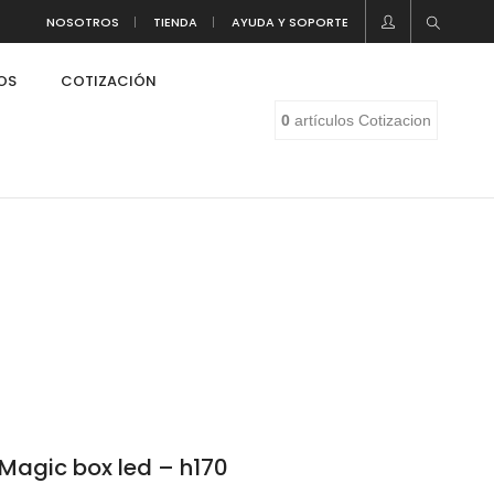
NOSOTROS
TIENDA
AYUDA Y SOPORTE
LOS
COTIZACIÓN
0
artículos
Cotizacion
Magic box led – h170
eaf