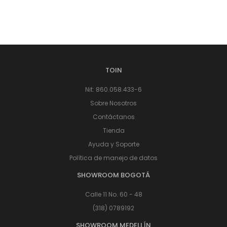
TOIN
Nit: 860.058.433-6
Sobre Nosotros
Contáctanos
Tienda
Ayuda y Soporte
Política de manejo de datos
SHOWROOM BOGOTÁ
Calle 11 No. 60 - 48
(318) 0789192
SHOWROOM MEDELLÍN