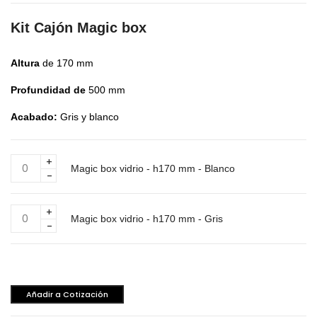
Kit Cajón Magic box
Altura
de 170 mm
Profundidad de
500 mm
Acabado:
Gris y blanco
Magic
Magic box vidrio - h170 mm - Blanco
box
vidrio
-
Magic
h170
Magic box vidrio - h170 mm - Gris
box
mm
vidrio
-
-
Blanco
h170
cantidad
mm
Añadir a Cotización
-
Gris