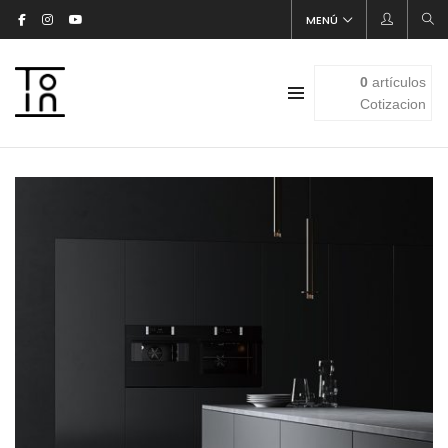
MENÚ
0
artículos
Cotizacion