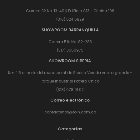
Carrera 32 No. 13-49 || Edificio C13 - Oficina 108
(316) 024 5829
SHOWROOM BARRANQUILLA
Carrera 51b No. 82-283
(317) 3650975
SHOWROOM SIBERIA
Km. 1.5 al norte del round point de Siberia Vereda vuelta grande -
Parque Industrial Potrero Chico
(318) 078 91 92
Correo electrónico
contactenos@toin.com.co
Categorías