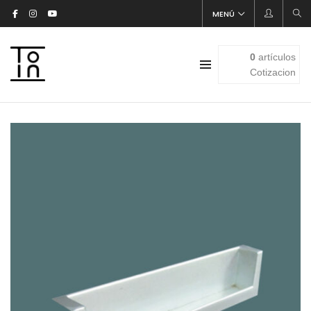
MENÚ
0
artículos
Cotizacion