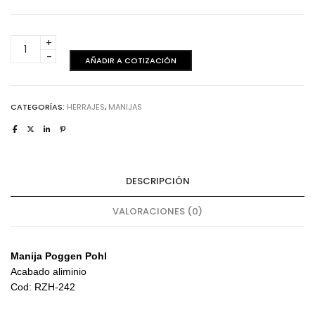
Manija
-
AÑADIR A COTIZACIÓN
Poggen
pohl
aluminio
CATEGORÍAS:
HERRAJES
,
MANIJAS
cantidad
DESCRIPCIÓN
VALORACIONES (0)
Manija Poggen Pohl
Acabado aliminio
Cod: RZH-242