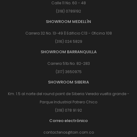
Calle 11 No. 60 - 48
(318) 0789192
SHOWROOM MEDELLÍN
Carrera 32 No. 13-49 || Edificio C13 - Oficina 108
(316) 024 5829
SHOWROOM BARRANQUILLA
Carrera 51b No. 82-283
(317) 3650975
SHOWROOM SIBERIA
Km. 1.5 al norte del round point de Siberia Vereda vuelta grande -
Parque Industrial Potrero Chico
(318) 078 91 92
Correo electrónico
contactenos@toin.com.co