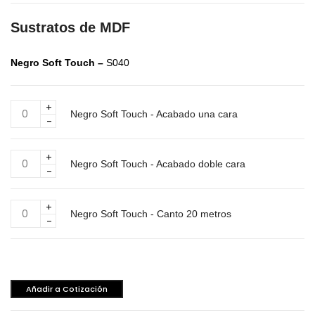
Sustratos de MDF
Negro Soft Touch –
S040
Negro
Negro Soft Touch - Acabado una cara
Soft
Touch
-
Negro
Acabado
Negro Soft Touch - Acabado doble cara
Soft
una
Touch
cara
-
Negro
cantidad
Acabado
Negro Soft Touch - Canto 20 metros
Soft
doble
Touch
cara
-
cantidad
Canto
20
Añadir a Cotización
metros
cantidad