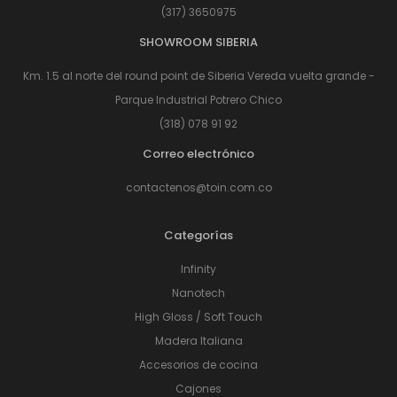
(317) 3650975
SHOWROOM SIBERIA
Km. 1.5 al norte del round point de Siberia Vereda vuelta grande -
Parque Industrial Potrero Chico
(318) 078 91 92
Correo electrónico
contactenos@toin.com.co
Categorías
Infinity
Nanotech
High Gloss / Soft Touch
Madera Italiana
Accesorios de cocina
Cajones