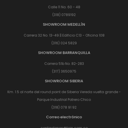
Calle 11 No. 60 - 48
(318) 0789192
SHOWROOM MEDELLÍN
Carrera 32 No. 13-49 || Edificio C13 - Oficina 108
(316) 024 5829
SHOWROOM BARRANQUILLA
Carrera 51b No. 82-283
(317) 3650975
SHOWROOM SIBERIA
Km. 1.5 al norte del round point de Siberia Vereda vuelta grande -
Parque Industrial Potrero Chico
(318) 078 91 92
Correo electrónico
contactenos@toin.com.co