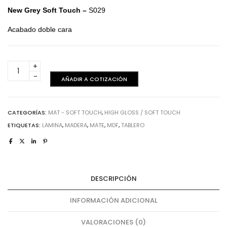
New Grey Soft Touch –
S029
Acabado doble cara
New
Grey
AÑADIR A COTIZACIÓN
Soft
Touch
-
CATEGORÍAS:
MAT - SOFT TOUCH
,
HIGH GLOSS / SOFT TOUCH
Acabado
ETIQUETAS:
LAMINA
,
MADERA
,
MATE
,
MDF
,
TABLERO
doble
cara
cantidad
DESCRIPCIÓN
INFORMACIÓN ADICIONAL
VALORACIONES (0)