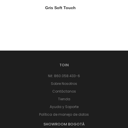
Gris Soft Touch
TOIN
Nit: 860.058.433-6
Sobre Nosotros
Contáctanos
Tienda
Ayuda y Soporte
Política de manejo de datos
SHOWROOM BOGOTÁ