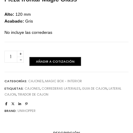
Alto:
120 mm
Acabado:
Gris
No incluye las correderas
Pieza
frontal
AÑADIR A COTIZACIÓN
H120
-
Gris
CATEGORÍAS:
CAJONES
,
MAGIC BOX - INTERIOR
cantidad
ETIQUETAS:
CAJONES
,
CORREDERAS LATERALES
,
GUIA DE CAJON
,
LATERAL
CAJON
,
TIRADOR DE CAJON
BRAND:
UNIHOPPER