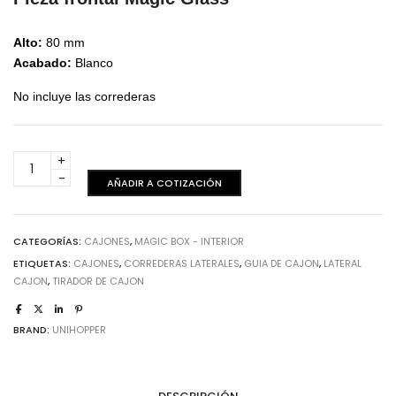
Alto:
80 mm
Acabado:
Blanco
No incluye las correderas
Pieza
frontal
AÑADIR A COTIZACIÓN
H80
-
Blanca
CATEGORÍAS:
CAJONES
,
MAGIC BOX - INTERIOR
cantidad
ETIQUETAS:
CAJONES
,
CORREDERAS LATERALES
,
GUIA DE CAJON
,
LATERAL
CAJON
,
TIRADOR DE CAJON
BRAND:
UNIHOPPER