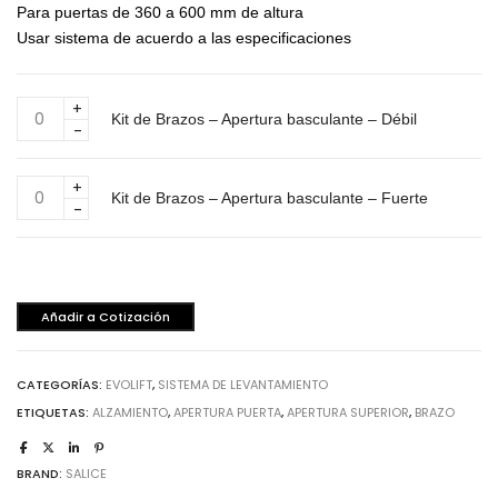
Para puertas de 360 a 600 mm de altura
Usar sistema de acuerdo a las especificaciones
Kit
Kit de Brazos – Apertura basculante – Débil
de
Brazos
–
Kit
Apertura
Kit de Brazos – Apertura basculante – Fuerte
de
basculante
Brazos
–
–
Débil
Apertura
cantidad
basculante
Añadir a Cotización
–
Fuerte
cantidad
CATEGORÍAS:
EVOLIFT
,
SISTEMA DE LEVANTAMIENTO
ETIQUETAS:
ALZAMIENTO
,
APERTURA PUERTA
,
APERTURA SUPERIOR
,
BRAZO
BRAND:
SALICE