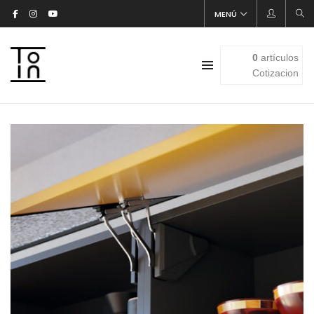
MENÚ
0
artículos
Cotizacion