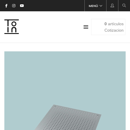
MENÚ
0
artículos
Cotizacion