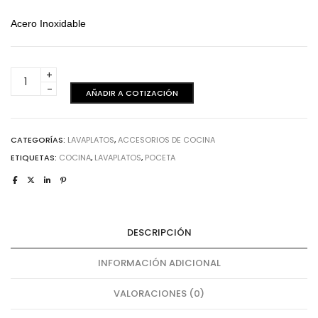
Acero Inoxidable
Steel
-
AÑADIR A COTIZACIÓN
Escurridor
cantidad
CATEGORÍAS:
LAVAPLATOS
,
ACCESORIOS DE COCINA
ETIQUETAS:
COCINA
,
LAVAPLATOS
,
POCETA
DESCRIPCIÓN
INFORMACIÓN ADICIONAL
VALORACIONES (0)