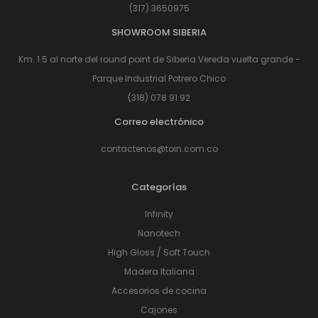
(317) 3650975
SHOWROOM SIBERIA
Km. 1.5 al norte del round point de Siberia Vereda vuelta grande -
Parque Industrial Potrero Chico
(318) 078 91 92
Correo electrónico
contactenos@toin.com.co
Categorías
Infinity
Nanotech
High Gloss / Soft Touch
Madera Italiana
Accesorios de cocina
Cajones