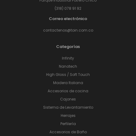
Parque Industrial Potrero Chico
(318) 078 91 92
Correo electrónico
contactenos@toin.com.co
Categorías
Infinity
Nanotech
High Gloss / Soft Touch
Madera Italiana
Accesorios de cocina
Cajones
Sistema de Levantamiento
Herrajes
Perfilería
Accesorios de Baño