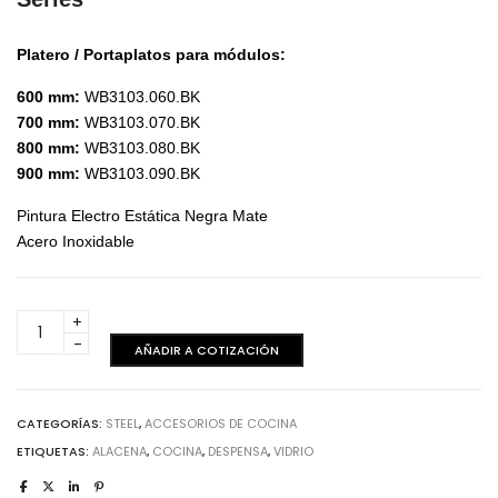
Platero / Portaplatos para módulos:
600 mm:
WB3103.060.BK
700 mm:
WB3103.070.BK
800 mm:
WB3103.080.BK
900 mm:
WB3103.090.BK
Pintura Electro Estática Negra Mate
Acero Inoxidable
Steel
-
AÑADIR A COTIZACIÓN
Platero
/
Portaplatos
CATEGORÍAS:
STEEL
,
ACCESORIOS DE COCINA
Black
ETIQUETAS:
ALACENA
,
COCINA
,
DESPENSA
,
VIDRIO
Series
-