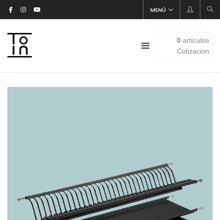
MENÚ
0
artículos
Cotizacion