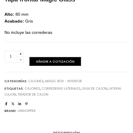
Alto:
80 mm
Acabado:
Gris
No incluye las correderas
Tapa
frontal
AÑADIR A COTIZACIÓN
H80
-
Gris
CATEGORÍAS:
CAJONES
,
MAGIC BOX - INTERIOR
cantidad
ETIQUETAS:
CAJONES
,
CORREDERAS LATERALES
,
GUIA DE CAJON
,
LATERAL
CAJON
,
TIRADOR DE CAJON
BRAND:
UNIHOPPER